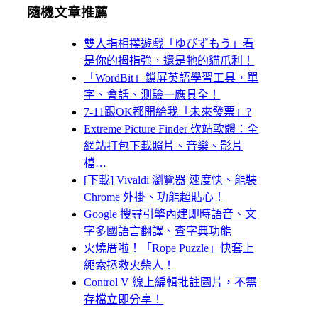
隨機文章推薦
雙人指相撲遊戲「ゆびずもう」看
是你的拇指強，還是牠的貓爪利！
「WordBit」鎖屏英語學習工具，單
字、會話、測驗一應具全！
7-11跟OK都開給我「未來發票」?
Extreme Picture Finder 砍站軟體：全
網站打包下載照片、音樂、影片
檔…
[下載] Vivaldi 瀏覽器 速度快、能裝
Chrome 外掛、功能超貼心！
Google 搜尋引擎內建即時語音、文
字多國語言翻譯、查字典功能
火燒厝啦！「Rope Puzzle」快套上
繩索拯救火柴人！
Control V 線上編輯批註圖片，不需
存檔立即分享！