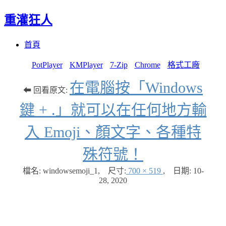
重灌狂人
Menu
Skip
首頁
to
content
PotPlayer
KMPlayer
7-Zip
Chrome
格式工廠
在電腦按「Windows
⬅ 回看原文:
鍵 + .」就可以在任何地方輸
入 Emoji、顏文字、各種特
殊符號！
檔名: windowsemoji_1
,
尺寸:
700 × 519
,
日期:
10-
28, 2020