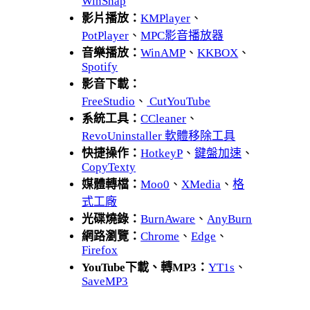
WinSnap
影片播放：
KMPlayer
、
PotPlayer
、
MPC影音播放器
音樂播放：
WinAMP
、
KKBOX
、
Spotify
影音下載：
FreeStudio
、
CutYouTube
系統工具：
CCleaner
、
RevoUninstaller 軟體移除工具
快捷操作：
HotkeyP
、
鍵盤加速
、
CopyTexty
媒體轉檔：
Moo0
、
XMedia
、
格
式工廠
光碟燒錄：
BurnAware
、
AnyBurn
網路瀏覽：
Chrome
、
Edge
、
Firefox
YouTube下載、轉MP3：
YT1s
、
SaveMP3