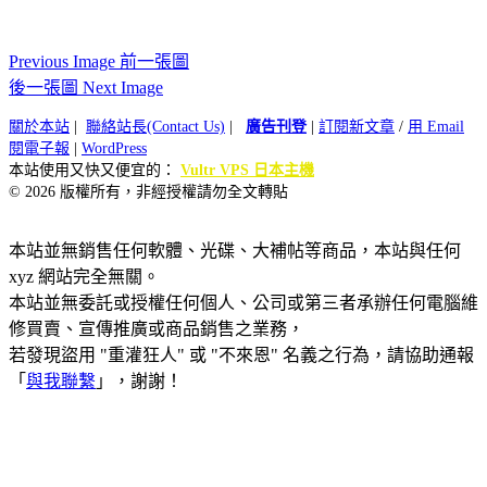
Previous Image 前一張圖
後一張圖 Next Image
關於本站
|
聯絡站長(Contact Us)
|
廣告刊登
|
訂閱新文章
/
用 Email
閱電子報
|
WordPress
本站使用又快又便宜的：
Vultr VPS 日本主機
© 2026 版權所有，非經授權請勿全文轉貼
本站並無銷售任何軟體、光碟、大補帖等商品，本站與任何
xyz 網站完全無關。
本站並無委託或授權任何個人、公司或第三者承辦任何電腦維
修買賣、宣傳推廣或商品銷售之業務，
若發現盜用 "重灌狂人" 或 "不來恩" 名義之行為，請協助通報
「
與我聯繫
」，謝謝！