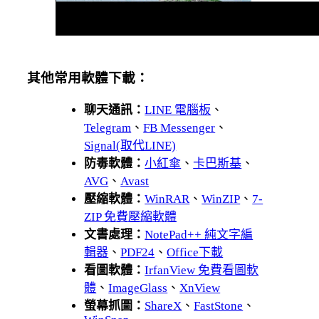
其他常用軟體下載：
聊天通訊：
LINE 電腦板
、
Telegram
、
FB Messenger
、
Signal(取代LINE)
防毒軟體：
小紅傘
、
卡巴斯基
、
AVG
、
Avast
壓縮軟體：
WinRAR
、
WinZIP
、
7-
ZIP 免費壓縮軟體
文書處理：
NotePad++ 純文字編
輯器
、
PDF24
、
Office下載
看圖軟體：
IrfanView 免費看圖軟
體
、
ImageGlass
、
XnView
螢幕抓圖：
ShareX
、
FastStone
、