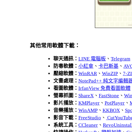
其他常用軟體下載：
聊天通訊：
LINE 電腦板
、
Telegram
防毒軟體：
小紅傘
、
卡巴斯基
、
AV
壓縮軟體：
WinRAR
、
WinZIP
、
7-
文書處理：
NotePad++ 純文字編輯
看圖軟體：
IrfanView 免費看圖軟體
螢幕抓圖：
ShareX
、
FastStone
、
Wi
影片播放：
KMPlayer
、
PotPlayer
、
音樂播放：
WinAMP
、
KKBOX
、
Spo
影音下載：
FreeStudio
、
CutYouTub
系統工具：
CCleaner
、
RevoUnins