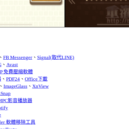
、
FB Messenger
、
Signal(取代LINE)
G
、
Avast
ZIP 免費壓縮軟體
器
、
PDF24
、
Office下載
、
ImageGlass
、
XnView
nSnap
MPC影音播放器
tify
e
taller 軟體移除工具