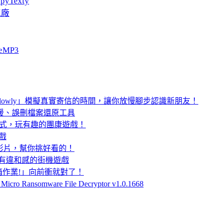
pyTexty
工廠
eMP3
lowly」模擬真實寄信的時間，讓你放慢腳步認識新朋友！
19 檔案救援、誤刪檔案還原工具
話程式，玩有趣的團康遊戲！
遊戲
e 影片，幫你挑好看的！
意，頗有違和感的街機遊戲
箱作業!」向前衝就對了！
nsomware File Decryptor v1.0.1668