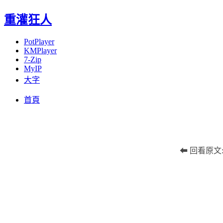
重灌狂人
PotPlayer
KMPlayer
7-Zip
MyIP
大字
Menu
Skip
首頁
to
content
⬅ 回看原文