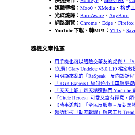
快捷操作：
HotkeyP
、
鍵盤加速
、
Co
媒體轉檔：
Moo0
、
XMedia
、
格式
光碟燒錄：
BurnAware
、
AnyBurn
網路瀏覽：
Chrome
、
Edge
、
Firefox
YouTube下載、轉MP3：
YT1s
、
Sav
隨機文章推薦
用手機也可以體驗交筆友的感覺！「S
[免費] Glary Undelete v5.0.1.
用明顯來亂的「ReSpeak」反向談
「RGB Express」繞呀繞小卡車解謎
「天天上影」每天精選熱門 YouTub
「Circle Heroes」可愛又富有禪
【時事遊戲】「全民反服貿 – 反對黑
趨勢科技「勒索軟體」解密工具 Trend Micro Ra