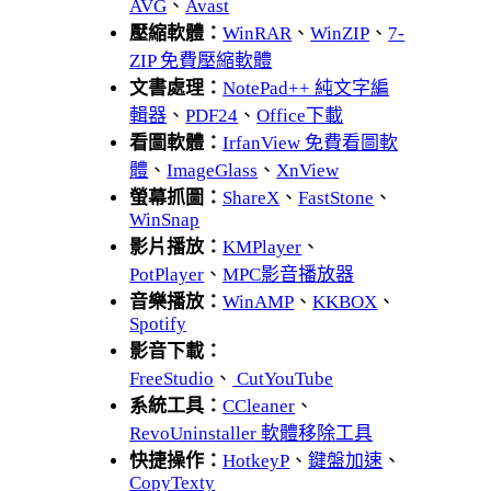
AVG
、
Avast
壓縮軟體：
WinRAR
、
WinZIP
、
7-
ZIP 免費壓縮軟體
文書處理：
NotePad++ 純文字編
輯器
、
PDF24
、
Office下載
看圖軟體：
IrfanView 免費看圖軟
體
、
ImageGlass
、
XnView
螢幕抓圖：
ShareX
、
FastStone
、
WinSnap
影片播放：
KMPlayer
、
PotPlayer
、
MPC影音播放器
音樂播放：
WinAMP
、
KKBOX
、
Spotify
影音下載：
FreeStudio
、
CutYouTube
系統工具：
CCleaner
、
RevoUninstaller 軟體移除工具
快捷操作：
HotkeyP
、
鍵盤加速
、
CopyTexty