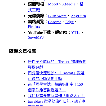
媒體轉檔：
Moo0
、
XMedia
、
格
式工廠
光碟燒錄：
BurnAware
、
AnyBurn
網路瀏覽：
Chrome
、
Edge
、
Firefox
YouTube下載、轉MP3：
YT1s
、
SaveMP3
隨機文章推薦
急性子不能玩的「Teeter」物理移動
彈珠遊戲
四分鐘快速運動～「Tabata!」跟著
可愛的小師父動此動
來「國學嘗試」練練錯別字！150
個字你能答對幾題？！
我們都需要重新學作「網路人」！
traveldays 微動態旅行日記，讓分享