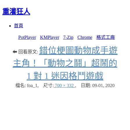
重灌狂人
Menu
Skip
首頁
to
content
PotPlayer
KMPlayer
7-Zip
Chrome
格式工廠
錯位梗圖動物成手遊
⬅ 回看原文:
主角！「動物之鬪」超鬧的
1 對 1 迷因格鬥遊戲
檔名: foa_1
,
尺寸:
700 × 332
,
日期:
09-01, 2020