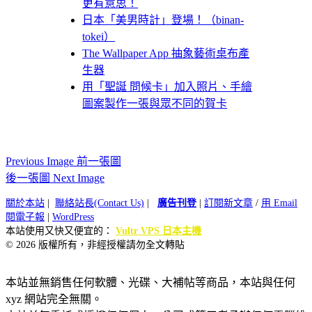
更有意思！
日本「美男時計」登場！（binan-
tokei）
The Wallpaper App 抽象藝術桌布產
生器
用「聖誕 問候卡」加入照片、手繪
圖案製作一張與眾不同的賀卡
Previous Image 前一張圖
後一張圖 Next Image
關於本站
|
聯絡站長(Contact Us)
|
廣告刊登
|
訂閱新文章
/
用 Email
閱電子報
|
WordPress
本站使用又快又便宜的：
Vultr VPS 日本主機
© 2026 版權所有，非經授權請勿全文轉貼
本站並無銷售任何軟體、光碟、大補帖等商品，本站與任何
xyz 網站完全無關。