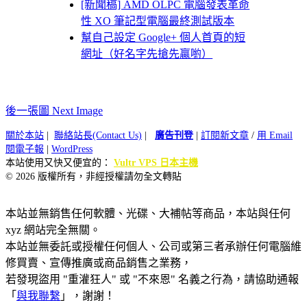
[新聞稿] AMD OLPC 電腦發表革命
性 XO 筆記型電腦最終測試版本
幫自己設定 Google+ 個人首頁的短
網址（好名字先搶先贏喲）
後一張圖 Next Image
關於本站
|
聯絡站長(Contact Us)
|
廣告刊登
|
訂閱新文章
/
用 Email
閱電子報
|
WordPress
本站使用又快又便宜的：
Vultr VPS 日本主機
© 2026 版權所有，非經授權請勿全文轉貼
本站並無銷售任何軟體、光碟、大補帖等商品，本站與任何
xyz 網站完全無關。
本站並無委託或授權任何個人、公司或第三者承辦任何電腦維
修買賣、宣傳推廣或商品銷售之業務，
若發現盜用 "重灌狂人" 或 "不來恩" 名義之行為，請協助通報
「
與我聯繫
」，謝謝！