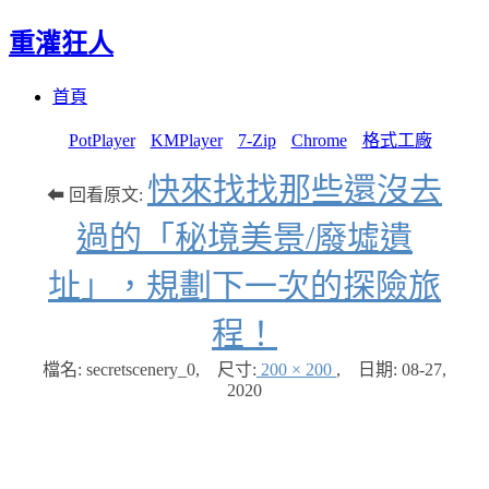
重灌狂人
Menu
Skip
首頁
to
content
PotPlayer
KMPlayer
7-Zip
Chrome
格式工廠
快來找找那些還沒去
⬅ 回看原文:
過的「秘境美景/廢墟遺
址」，規劃下一次的探險旅
程！
檔名: secretscenery_0
,
尺寸:
200 × 200
,
日期:
08-27,
2020