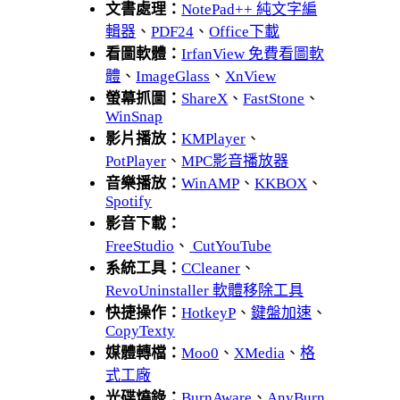
文書處理：
NotePad++ 純文字編
輯器
、
PDF24
、
Office下載
看圖軟體：
IrfanView 免費看圖軟
體
、
ImageGlass
、
XnView
螢幕抓圖：
ShareX
、
FastStone
、
WinSnap
影片播放：
KMPlayer
、
PotPlayer
、
MPC影音播放器
音樂播放：
WinAMP
、
KKBOX
、
Spotify
影音下載：
FreeStudio
、
CutYouTube
系統工具：
CCleaner
、
RevoUninstaller 軟體移除工具
快捷操作：
HotkeyP
、
鍵盤加速
、
CopyTexty
媒體轉檔：
Moo0
、
XMedia
、
格
式工廠
光碟燒錄：
BurnAware
、
AnyBurn