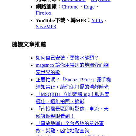
網路瀏覽：
Chrome
、
Edge
、
Firefox
YouTube下載、轉MP3：
YT1s
、
SaveMP3
隨機文章推薦
如何自己安裝、更換水龍頭？
mapstr.co 讓你用特別的地圖介面探
索世界的歌
正要忙嗎？「SnoozIT!Free」讓手機
通知禁止，給你免打擾的清靜時光
「MSQRD」立即變臉 ing！服貼度
極佳，還能拍照、錄影
「南投風景區即時影像」車流、天
候讓你親眼看到！
「事故地圖」全台各地的意外事
故、災難、凶宅地點查詢