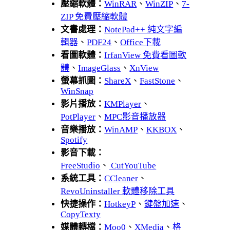
壓縮軟體：
WinRAR
、
WinZIP
、
7-
ZIP 免費壓縮軟體
文書處理：
NotePad++ 純文字編
輯器
、
PDF24
、
Office下載
看圖軟體：
IrfanView 免費看圖軟
體
、
ImageGlass
、
XnView
螢幕抓圖：
ShareX
、
FastStone
、
WinSnap
影片播放：
KMPlayer
、
PotPlayer
、
MPC影音播放器
音樂播放：
WinAMP
、
KKBOX
、
Spotify
影音下載：
FreeStudio
、
CutYouTube
系統工具：
CCleaner
、
RevoUninstaller 軟體移除工具
快捷操作：
HotkeyP
、
鍵盤加速
、
CopyTexty
媒體轉檔：
Moo0
、
XMedia
、
格