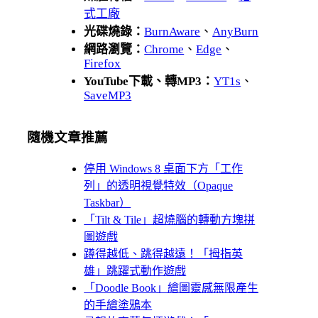
式工廠
光碟燒錄：
BurnAware
、
AnyBurn
網路瀏覽：
Chrome
、
Edge
、
Firefox
YouTube下載、轉MP3：
YT1s
、
SaveMP3
隨機文章推薦
停用 Windows 8 桌面下方「工作
列」的透明視覺特效（Opaque
Taskbar）
「Tilt & Tile」超燒腦的轉動方塊拼
圖遊戲
蹲得越低、跳得越遠！「拇指英
雄」跳躍式動作遊戲
「Doodle Book」繪圖靈感無限產生
的手繪塗鴉本