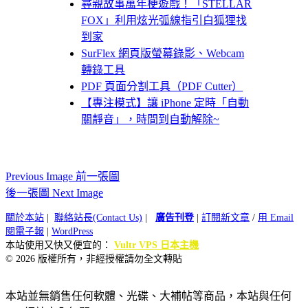
尋親故事萬年梗遊戲！「STELLAR
FOX」利用炫光弧線指引白狐狸找
到家
SurFlex 網頁版螢幕錄影、Webcam
轉錄工具
PDF 頁面分割工具（PDF Cutter）
【專注模式】讓 iPhone 定時「自動
關靜音」，時間到自動解除~
Previous Image 前一張圖
後一張圖 Next Image
關於本站
|
聯絡站長(Contact Us)
|
廣告刊登
|
訂閱新文章
/
用 Email
閱電子報
|
WordPress
本站使用又快又便宜的：
Vultr VPS 日本主機
© 2026 版權所有，非經授權請勿全文轉貼
本站並無銷售任何軟體、光碟、大補帖等商品，本站與任何