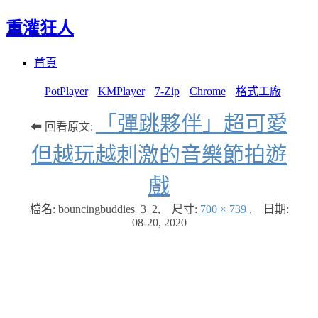
重灌狂人
Menu
Skip
首頁
to
content
PotPlayer
KMPlayer
7-Zip
Chrome
格式工廠
「彈跳夥伴」超可愛
⬅ 回看原文:
但越玩越刺激的音樂節拍遊
戲
檔名: bouncingbuddies_3_2
,
尺寸:
700 × 739
,
日期:
08-20, 2020