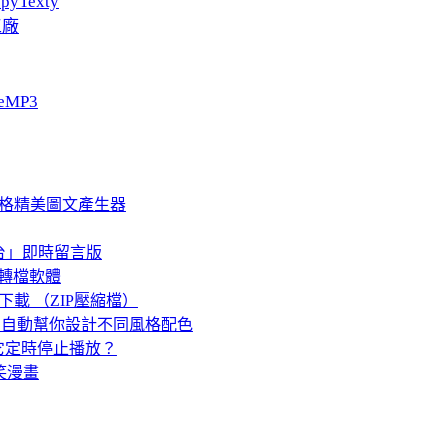
pyTexty
工廠
eMP3
報風格精美圖文產生器
站台」即時留言版
6 音樂轉檔軟體
下載 （ZIP壓縮檔）
go、插圖自動幫你設計不同風格配色
它定時停止播放？
搞笑漫畫