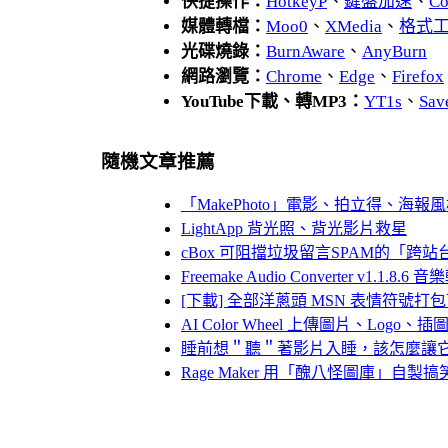
快捷操作：
HotkeyP
、
鍵盤加速
、
Co
媒體轉檔：
Moo0
、
XMedia
、
格式
光碟燒錄：
BurnAware
、
AnyBurn
網路瀏覽：
Chrome
、
Edge
、
Firefox
YouTube下載、轉MP3：
YT1s
、
Sav
隨機文章推薦
「MakePhoto」電影、拍立得、海
LightApp 背光照、背光影片救星
cBox 可阻擋垃圾留言SPAM的「跨
Freemake Audio Converter v1.1.8.
[下載] 全部洋蔥頭 MSN 表情符號打包
AI Color Wheel 上傳圖片、Lo
睡前想＂聽＂著影片入睡，該怎麼讓
Rage Maker 用「醜八怪圖庫」自製