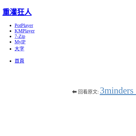
重灌狂人
PotPlayer
KMPlayer
7-Zip
MyIP
大字
Menu
Skip
首頁
to
content
3min
⬅ 回看原文: