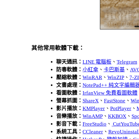
其他常用軟體下載：
聊天通訊：
LINE 電腦板
、
Telegram
防毒軟體：
小紅傘
、
卡巴斯基
、
AV
壓縮軟體：
WinRAR
、
WinZIP
、
7-
文書處理：
NotePad++ 純文字編輯
看圖軟體：
IrfanView 免費看圖軟體
螢幕抓圖：
ShareX
、
FastStone
、
Wi
影片播放：
KMPlayer
、
PotPlayer
、
音樂播放：
WinAMP
、
KKBOX
、
Spo
影音下載：
FreeStudio
、
CutYouTub
系統工具：
CCleaner
、
RevoUnins