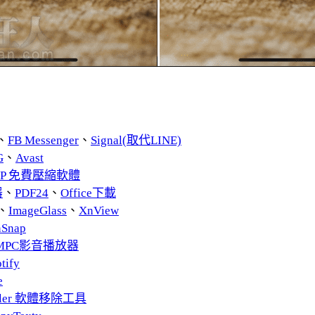
、
FB Messenger
、
Signal(取代LINE)
G
、
Avast
ZIP 免費壓縮軟體
器
、
PDF24
、
Office下載
、
ImageGlass
、
XnView
nSnap
MPC影音播放器
tify
e
taller 軟體移除工具