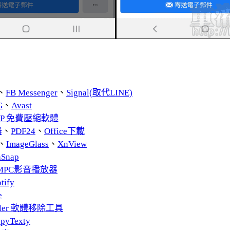
、
FB Messenger
、
Signal(取代LINE)
G
、
Avast
ZIP 免費壓縮軟體
器
、
PDF24
、
Office下載
、
ImageGlass
、
XnView
nSnap
MPC影音播放器
tify
e
taller 軟體移除工具
pyTexty