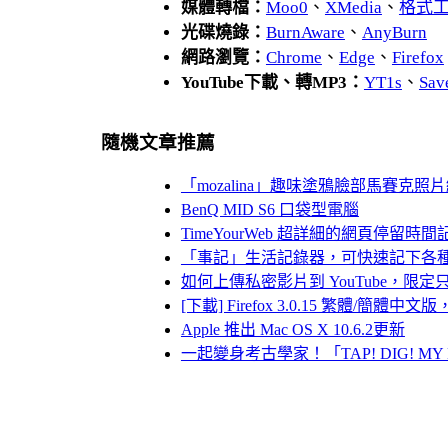
媒體轉檔：
Moo0
、
XMedia
、
格式
光碟燒錄：
BurnAware
、
AnyBurn
網路瀏覽：
Chrome
、
Edge
、
Firefox
YouTube下載、轉MP3：
YT1s
、
Sav
隨機文章推薦
「mozalina」趣味塗鴉臉部馬賽克照
BenQ MID S6 口袋型電腦
TimeYourWeb 超詳細的網頁停
「事記」生活記錄器，可快速記下各
如何上傳私密影片到 YouTube，限
[下載] Firefox 3.0.15 繁體/簡體
Apple 推出 Mac OS X 10.6.2更新
一起變身考古學家！「TAP! DIG! M