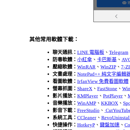
其他常用軟體下載：
聊天通訊：
LINE 電腦板
、
Telegram
防毒軟體：
小紅傘
、
卡巴斯基
、
AV
壓縮軟體：
WinRAR
、
WinZIP
、
7-
文書處理：
NotePad++ 純文字編輯
看圖軟體：
IrfanView 免費看圖軟體
螢幕抓圖：
ShareX
、
FastStone
、
Wi
影片播放：
KMPlayer
、
PotPlayer
、
音樂播放：
WinAMP
、
KKBOX
、
Spo
影音下載：
FreeStudio
、
CutYouTub
系統工具：
CCleaner
、
RevoUnins
快捷操作：
HotkeyP
、
鍵盤加速
、
Co