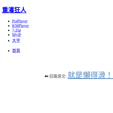
重灌狂人
PotPlayer
KMPlayer
7-Zip
MyIP
大字
Menu
Skip
首頁
to
content
就是懶得滑！
⬅ 回看原文: