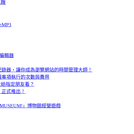
工廠
eMP3
片編輯器
留時間記錄器，讓你成為瀏覽網站的時間管理大師！
種事項執行的次數與費用
定只給指定朋友看？
中文版，正式推出！
Y MUSEUM!」博物館經營遊戲