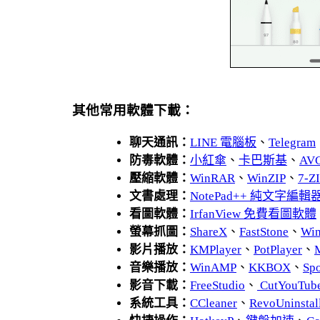
其他常用軟體下載：
聊天通訊：
LINE 電腦板
、
Telegram
防毒軟體：
小紅傘
、
卡巴斯基
、
AV
壓縮軟體：
WinRAR
、
WinZIP
、
7-
文書處理：
NotePad++ 純文字編輯
看圖軟體：
IrfanView 免費看圖軟體
螢幕抓圖：
ShareX
、
FastStone
、
Wi
影片播放：
KMPlayer
、
PotPlayer
、
音樂播放：
WinAMP
、
KKBOX
、
Spo
影音下載：
FreeStudio
、
CutYouTub
系統工具：
CCleaner
、
RevoUnins