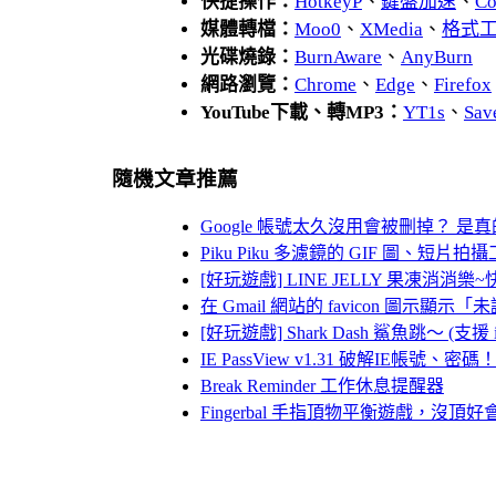
快捷操作：
HotkeyP
、
鍵盤加速
、
Co
媒體轉檔：
Moo0
、
XMedia
、
格式
光碟燒錄：
BurnAware
、
AnyBurn
網路瀏覽：
Chrome
、
Edge
、
Firefox
YouTube下載、轉MP3：
YT1s
、
Sav
隨機文章推薦
Google 帳號太久沒用會被刪掉？ 是
Piku Piku 多濾鏡的 GIF 圖、短片拍
[好玩遊戲] LINE JELLY 果凍消消樂~快
在 Gmail 網站的 favicon 圖示顯
[好玩遊戲] Shark Dash 鯊魚跳～ (支援 iPh
IE PassView v1.31 破解IE帳號、密碼
Break Reminder 工作休息提醒器
Fingerbal 手指頂物平衡遊戲，沒頂