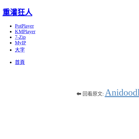
重灌狂人
PotPlayer
KMPlayer
7-Zip
MyIP
大字
Menu
Skip
首頁
to
content
Anid
⬅ 回看原文: