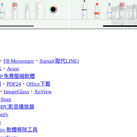
、
FB Messenger
、
Signal(取代LINE)
G
、
Avast
ZIP 免費壓縮軟體
器
、
PDF24
、
Office下載
、
ImageGlass
、
XnView
nSnap
MPC影音播放器
tify
e
taller 軟體移除工具