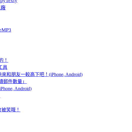
pyTexty
工廠
eMP3
真的！
攝工具
來和朋友一較高下吧！(iPhone, Android)
示「未讀郵件數量」
one, Android)
！
好會被笑哦！