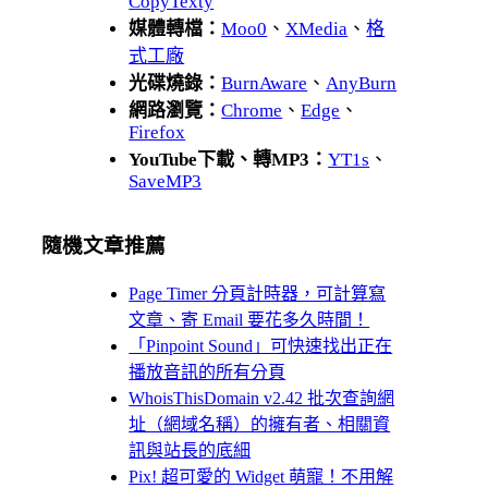
CopyTexty
媒體轉檔：
Moo0
、
XMedia
、
格
式工廠
光碟燒錄：
BurnAware
、
AnyBurn
網路瀏覽：
Chrome
、
Edge
、
Firefox
YouTube下載、轉MP3：
YT1s
、
SaveMP3
隨機文章推薦
Page Timer 分頁計時器，可計算寫
文章、寄 Email 要花多久時間！
「Pinpoint Sound」可快速找出正在
播放音訊的所有分頁
WhoisThisDomain v2.42 批次查詢網
址（網域名稱）的擁有者、相關資
訊與站長的底細
Pix! 超可愛的 Widget 萌寵！不用解