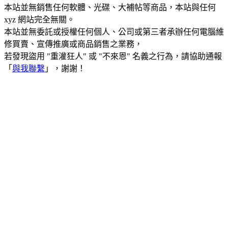
本站並無銷售任何軟體、光碟、大補帖等商品，本站與任何
xyz 網站完全無關。
本站並無委託或授權任何個人、公司或第三者承辦任何電腦維
修買賣、宣傳推廣或商品銷售之業務，
若發現盜用 "重灌狂人" 或 "不來恩" 名義之行為，請協助通報
「
與我聯繫
」，謝謝！