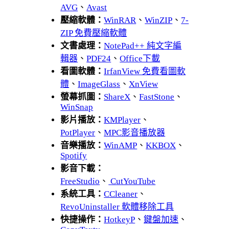
AVG
、
Avast
壓縮軟體：
WinRAR
、
WinZIP
、
7-
ZIP 免費壓縮軟體
文書處理：
NotePad++ 純文字編
輯器
、
PDF24
、
Office下載
看圖軟體：
IrfanView 免費看圖軟
體
、
ImageGlass
、
XnView
螢幕抓圖：
ShareX
、
FastStone
、
WinSnap
影片播放：
KMPlayer
、
PotPlayer
、
MPC影音播放器
音樂播放：
WinAMP
、
KKBOX
、
Spotify
影音下載：
FreeStudio
、
CutYouTube
系統工具：
CCleaner
、
RevoUninstaller 軟體移除工具
快捷操作：
HotkeyP
、
鍵盤加速
、