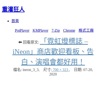
重灌狂人
Menu
Skip
首頁
to
content
PotPlayer
KMPlayer
7-Zip
Chrome
格式工廠
「霓虹燈標誌 –
⬅ 回看原文:
iNeon」商店歡迎看板、告
白、演唱會都好用！
檔名: ineon_3_3
,
尺寸:
700 × 323
,
日期:
07-20,
2020