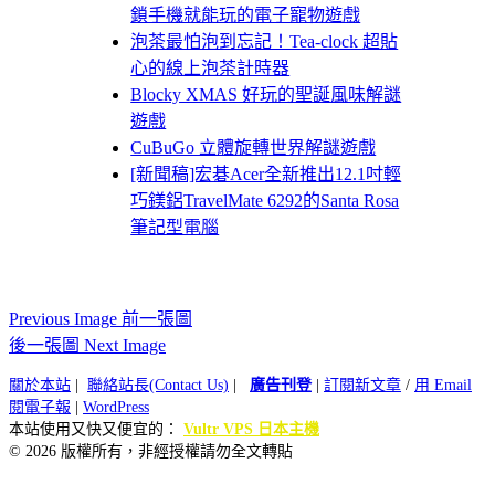
鎖手機就能玩的電子寵物遊戲
泡茶最怕泡到忘記！Tea-clock 超貼
心的線上泡茶計時器
Blocky XMAS 好玩的聖誕風味解謎
遊戲
CuBuGo 立體旋轉世界解謎遊戲
[新聞稿]宏碁Acer全新推出12.1吋輕
巧鎂鋁TravelMate 6292的Santa Rosa
筆記型電腦
Previous Image 前一張圖
後一張圖 Next Image
關於本站
|
聯絡站長(Contact Us)
|
廣告刊登
|
訂閱新文章
/
用 Email
閱電子報
|
WordPress
本站使用又快又便宜的：
Vultr VPS 日本主機
© 2026 版權所有，非經授權請勿全文轉貼