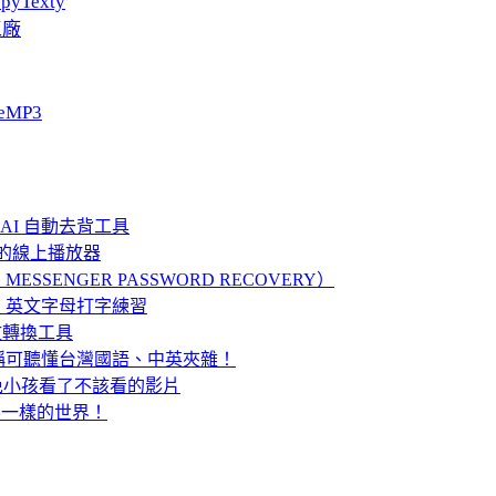
pyTexty
工廠
eMP3
片 AI 自動去背工具
境音的線上播放器
MESSENGER PASSWORD RECOVERY）
、英文字母打字練習
英文轉換工具
稱可聽懂台灣國語、中英夾雜！
避免小孩看了不該看的影片
錄不一樣的世界！