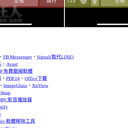
、
FB Messenger
、
Signal(取代LINE)
G
、
Avast
ZIP 免費壓縮軟體
器
、
PDF24
、
Office下載
、
ImageGlass
、
XnView
nSnap
MPC影音播放器
tify
e
taller 軟體移除工具