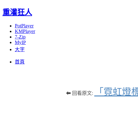
重灌狂人
PotPlayer
KMPlayer
7-Zip
MyIP
大字
Menu
Skip
首頁
to
content
「霓虹燈標
⬅ 回看原文: