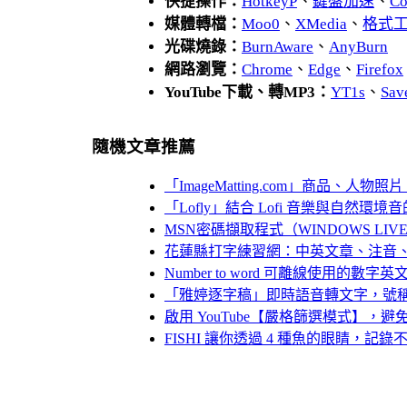
快捷操作：
HotkeyP
、
鍵盤加速
、
Co
媒體轉檔：
Moo0
、
XMedia
、
格式
光碟燒錄：
BurnAware
、
AnyBurn
網路瀏覽：
Chrome
、
Edge
、
Firefox
YouTube下載、轉MP3：
YT1s
、
Sav
隨機文章推薦
「ImageMatting.com」商品、人物照
「Lofly」結合 Lofi 音樂與自然環
MSN密碼擷取程式（WINDOWS LIVE 
花蓮縣打字練習網：中英文章、注音
Number to word 可離線使用的數字
「雅婷逐字稿」即時語音轉文字，號
啟用 YouTube【嚴格篩選模式】，
FISHI 讓你透過 4 種魚的眼睛，記