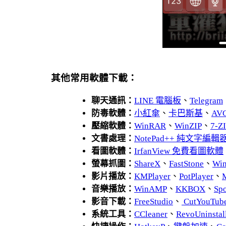
其他常用軟體下載：
聊天通訊：
LINE 電腦板
、
Telegram
防毒軟體：
小紅傘
、
卡巴斯基
、
AV
壓縮軟體：
WinRAR
、
WinZIP
、
7-
文書處理：
NotePad++ 純文字編輯
看圖軟體：
IrfanView 免費看圖軟體
螢幕抓圖：
ShareX
、
FastStone
、
Wi
影片播放：
KMPlayer
、
PotPlayer
、
音樂播放：
WinAMP
、
KKBOX
、
Spo
影音下載：
FreeStudio
、
CutYouTub
系統工具：
CCleaner
、
RevoUnins