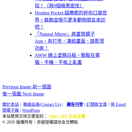
招！（與9個暗黑密技）
Healing Pocket 超療癒的迷你口袋世
界，裝飾並吸引更多動物朋友來訪
吧！
「Natural Mirror」高畫質鏡子
App，有打亮、凍結畫面、錄影等
功能！
AWW 線上塗鴉白板，輕鬆在電
腦、手機、平板上亂畫
Previous Image 前一張圖
後一張圖 Next Image
關於本站
|
聯絡站長(Contact Us)
|
廣告刊登
|
訂閱新文章
/
用 Email
閱電子報
|
WordPress
本站使用又快又便宜的：
Vultr VPS 日本主機
© 2026 版權所有，非經授權請勿全文轉貼