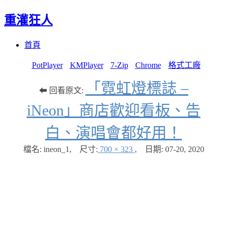
重灌狂人
Menu
Skip
首頁
to
content
PotPlayer
KMPlayer
7-Zip
Chrome
格式工廠
「霓虹燈標誌 –
⬅ 回看原文:
iNeon」商店歡迎看板、告
白、演唱會都好用！
檔名: ineon_1
,
尺寸:
700 × 323
,
日期:
07-20, 2020