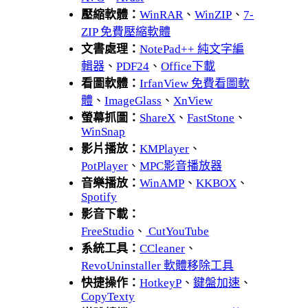
壓縮軟體：
WinRAR
、
WinZIP
、
7-
ZIP 免費壓縮軟體
文書處理：
NotePad++ 純文字編
輯器
、
PDF24
、
Office下載
看圖軟體：
IrfanView 免費看圖軟
體
、
ImageGlass
、
XnView
螢幕抓圖：
ShareX
、
FastStone
、
WinSnap
影片播放：
KMPlayer
、
PotPlayer
、
MPC影音播放器
音樂播放：
WinAMP
、
KKBOX
、
Spotify
影音下載：
FreeStudio
、
CutYouTube
系統工具：
CCleaner
、
RevoUninstaller 軟體移除工具
快捷操作：
HotkeyP
、
鍵盤加速
、
CopyTexty