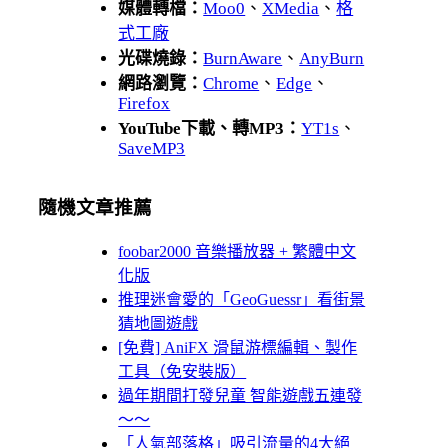
媒體轉檔：
Moo0
、
XMedia
、
格
式工廠
光碟燒錄：
BurnAware
、
AnyBurn
網路瀏覽：
Chrome
、
Edge
、
Firefox
YouTube下載、轉MP3：
YT1s
、
SaveMP3
隨機文章推薦
foobar2000 音樂播放器 + 繁體中文
化版
推理迷會愛的「GeoGuessr」看街景
猜地圖遊戲
[免費] AniFX 滑鼠游標編輯、製作
工具（免安裝版）
過年期間打發兒童 智能遊戲五連發
～～
「人氣部落格」吸引流量的4大絕