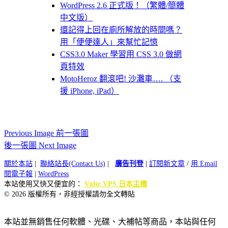
WordPress 2.6 正式版！（繁體/簡體
中文版）
還記得上回在廁所解放的時間嗎？
用「便便達人」來幫忙記憶
CSS3.0 Maker 學習用 CSS 3.0 做網
頁特效
MotoHeroz 翻滾吧! 沙灘車…. （支
援 iPhone, iPad）
Previous Image 前一張圖
後一張圖 Next Image
關於本站
|
聯絡站長(Contact Us)
|
廣告刊登
|
訂閱新文章
/
用 Email
閱電子報
|
WordPress
本站使用又快又便宜的：
Vultr VPS 日本主機
© 2026 版權所有，非經授權請勿全文轉貼
本站並無銷售任何軟體、光碟、大補帖等商品，本站與任何