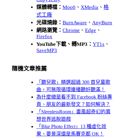
媒體轉檔：
Moo0
、
XMedia
、
格
式工廠
光碟燒錄：
BurnAware
、
AnyBurn
網路瀏覽：
Chrome
、
Edge
、
Firefox
YouTube下載、轉MP3：
YT1s
、
SaveMP3
隨機文章推薦
「聽兒歌」精選超過 300 首兒童歌
曲，可無限循環連播聽好聽滿！
為什麼總是看不到 Facebook 粉絲專
頁、朋友的最新發文？如何解決？
「SleeplessRoom」畫風超奇幻的異
想世界逃脫遊戲
「Blur Photo Effect」13 種虛化效
果，要景深還是馬賽克都 OK！