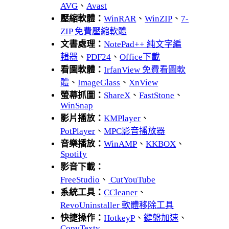
AVG
、
Avast
壓縮軟體：
WinRAR
、
WinZIP
、
7-
ZIP 免費壓縮軟體
文書處理：
NotePad++ 純文字編
輯器
、
PDF24
、
Office下載
看圖軟體：
IrfanView 免費看圖軟
體
、
ImageGlass
、
XnView
螢幕抓圖：
ShareX
、
FastStone
、
WinSnap
影片播放：
KMPlayer
、
PotPlayer
、
MPC影音播放器
音樂播放：
WinAMP
、
KKBOX
、
Spotify
影音下載：
FreeStudio
、
CutYouTube
系統工具：
CCleaner
、
RevoUninstaller 軟體移除工具
快捷操作：
HotkeyP
、
鍵盤加速
、
CopyTexty