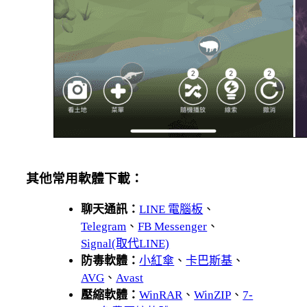
其他常用軟體下載：
聊天通訊：
LINE 電腦板
、
Telegram
、
FB Messenger
、
Signal(取代LINE)
防毒軟體：
小紅傘
、
卡巴斯基
、
AVG
、
Avast
壓縮軟體：
WinRAR
、
WinZIP
、
7-