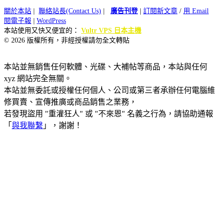
關於本站
|
聯絡站長(Contact Us)
|
廣告刊登
|
訂閱新文章
/
用 Email
閱電子報
|
WordPress
本站使用又快又便宜的：
Vultr VPS 日本主機
© 2026 版權所有，非經授權請勿全文轉貼
本站並無銷售任何軟體、光碟、大補帖等商品，本站與任何
xyz 網站完全無關。
本站並無委託或授權任何個人、公司或第三者承辦任何電腦維
修買賣、宣傳推廣或商品銷售之業務，
若發現盜用 "重灌狂人" 或 "不來恩" 名義之行為，請協助通報
「
與我聯繫
」，謝謝！