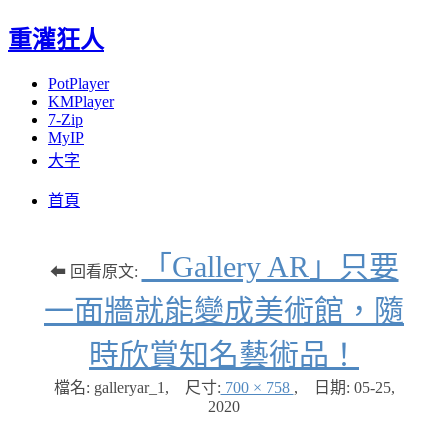
重灌狂人
PotPlayer
KMPlayer
7-Zip
MyIP
大字
Menu
Skip
首頁
to
content
「Gallery AR」只要
⬅ 回看原文:
一面牆就能變成美術館，隨
時欣賞知名藝術品！
檔名: galleryar_1
,
尺寸:
700 × 758
,
日期:
05-25,
2020