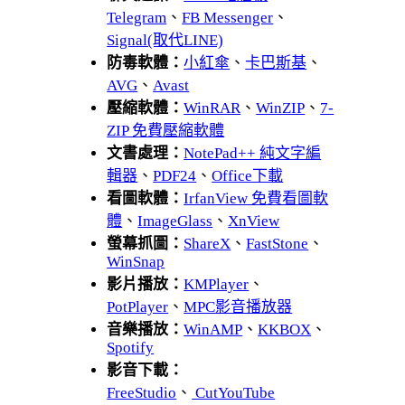
Telegram
、
FB Messenger
、
Signal(取代LINE)
防毒軟體：
小紅傘
、
卡巴斯基
、
AVG
、
Avast
壓縮軟體：
WinRAR
、
WinZIP
、
7-
ZIP 免費壓縮軟體
文書處理：
NotePad++ 純文字編
輯器
、
PDF24
、
Office下載
看圖軟體：
IrfanView 免費看圖軟
體
、
ImageGlass
、
XnView
螢幕抓圖：
ShareX
、
FastStone
、
WinSnap
影片播放：
KMPlayer
、
PotPlayer
、
MPC影音播放器
音樂播放：
WinAMP
、
KKBOX
、
Spotify
影音下載：
FreeStudio
、
CutYouTube