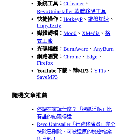
系統工具：
CCleaner
、
RevoUninstaller 軟體移除工具
快捷操作：
HotkeyP
、
鍵盤加速
、
CopyTexty
媒體轉檔：
Moo0
、
XMedia
、
格
式工廠
光碟燒錄：
BurnAware
、
AnyBurn
網路瀏覽：
Chrome
、
Edge
、
Firefox
YouTube下載、轉MP3：
YT1s
、
SaveMP3
隨機文章推薦
停課在家玩什麼？「摺紙浮船」比
賽誰的船飄得遠
Revo Uninstaller「行跡移除器」完全
抹除已刪除、可被還原的機密檔案
與資料！