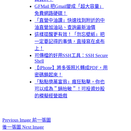
GFMail 把Gmail變成「超大容量」
免費網路硬碟！
「直營中油讚」快速找到附近的中
油直營加油站、查詢最新油價
這樣提醒更有效！「勿忘壁紙」把
一定要記得的事情，直接寫在桌布
上！
可傳檔的好用SSH工具：SSH Secure
Shell
【iPhone】將多張照片轉成PDF，用
密碼鎖起來！
「點點億萬富翁」瘋狂點擊，你也
可以成為＂鍋抬敏＂！可投資炒股
的模擬經營遊戲
Previous Image 前一張圖
後一張圖 Next Image