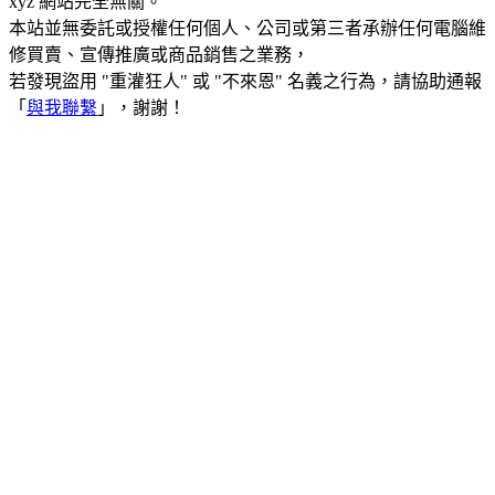
xyz 網站完全無關。
本站並無委託或授權任何個人、公司或第三者承辦任何電腦維
修買賣、宣傳推廣或商品銷售之業務，
若發現盜用 "重灌狂人" 或 "不來恩" 名義之行為，請協助通報
「
與我聯繫
」，謝謝！