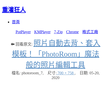
重灌狂人
Menu
Skip
首頁
to
content
PotPlayer
KMPlayer
7-Zip
Chrome
格式工廠
照片自動去背、套入
⬅ 回看原文:
模板！「PhotoRoom」魔法
般的照片編輯工具
檔名: photoroom_7
,
尺寸:
700 × 758
,
日期:
05-20,
2020