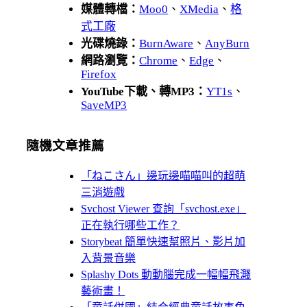
媒體轉檔：
Moo0
、
XMedia
、
格
式工廠
光碟燒錄：
BurnAware
、
AnyBurn
網路瀏覽：
Chrome
、
Edge
、
Firefox
YouTube下載、轉MP3：
YT1s
、
SaveMP3
隨機文章推薦
「ねこさん」邊玩邊喵喵叫的超萌
三消遊戲
Svchost Viewer 查詢「svchost.exe」
正在執行哪些工作？
Storybeat 簡單快速幫照片、影片加
入背景音樂
Splashy Dots 動動腦完成一幅幅飛濺
藝術畫！