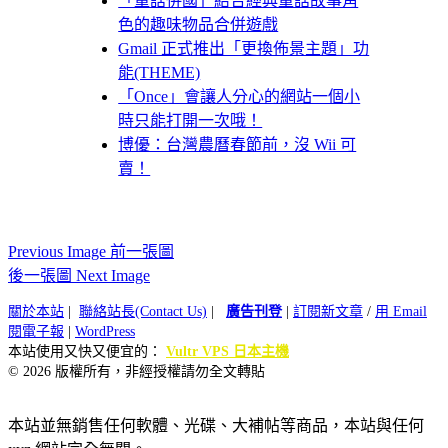
「童話併國」結合經典童話故事角
色的趣味物品合併遊戲
Gmail 正式推出「更換佈景主題」功
能(THEME)
「Once」會讓人分心的網站一個小
時只能打開一次哦！
博優：台灣農曆春節前，沒 Wii 可
賣！
Previous Image 前一張圖
後一張圖 Next Image
關於本站
|
聯絡站長(Contact Us)
|
廣告刊登
|
訂閱新文章
/
用 Email
閱電子報
|
WordPress
本站使用又快又便宜的：
Vultr VPS 日本主機
© 2026 版權所有，非經授權請勿全文轉貼
本站並無銷售任何軟體、光碟、大補帖等商品，本站與任何