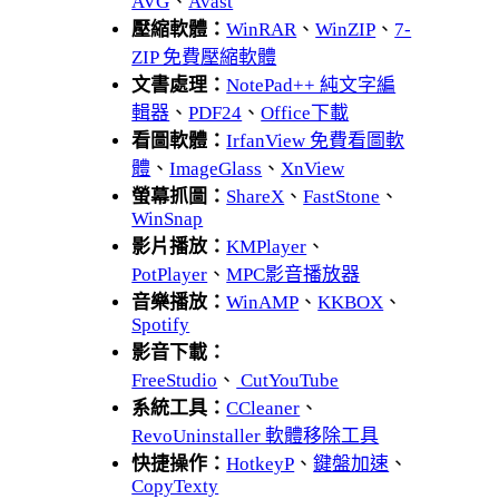
AVG
、
Avast
壓縮軟體：
WinRAR
、
WinZIP
、
7-
ZIP 免費壓縮軟體
文書處理：
NotePad++ 純文字編
輯器
、
PDF24
、
Office下載
看圖軟體：
IrfanView 免費看圖軟
體
、
ImageGlass
、
XnView
螢幕抓圖：
ShareX
、
FastStone
、
WinSnap
影片播放：
KMPlayer
、
PotPlayer
、
MPC影音播放器
音樂播放：
WinAMP
、
KKBOX
、
Spotify
影音下載：
FreeStudio
、
CutYouTube
系統工具：
CCleaner
、
RevoUninstaller 軟體移除工具
快捷操作：
HotkeyP
、
鍵盤加速
、
CopyTexty