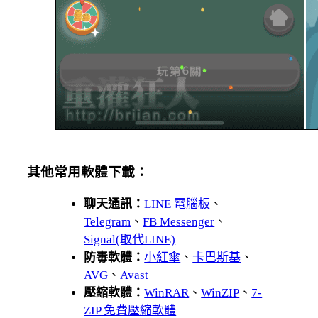
其他常用軟體下載：
聊天通訊：
LINE 電腦板
、
Telegram
、
FB Messenger
、
Signal(取代LINE)
防毒軟體：
小紅傘
、
卡巴斯基
、
AVG
、
Avast
壓縮軟體：
WinRAR
、
WinZIP
、
7-
ZIP 免費壓縮軟體