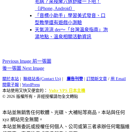
毛病？來按摩穴道舒緩一下吧！
（iPhone, Android）
「音標小助手」學習美式發音、口
型教學還有遊戲小測驗
天氣涼涼 der～「台灣溫泉指南」泡
湯地點、溫泉相關活動資訊
Previous Image 前一張圖
後一張圖 Next Image
關於本站
|
聯絡站長(Contact Us)
|
廣告刊登
|
訂閱新文章
/
用 Email
閱電子報
|
WordPress
本站使用又快又便宜的：
Vultr VPS 日本主機
© 2026 版權所有，非經授權請勿全文轉貼
本站並無銷售任何軟體、光碟、大補帖等商品，本站與任何
xyz 網站完全無關。
本站並無委託或授權任何個人、公司或第三者承辦任何電腦維