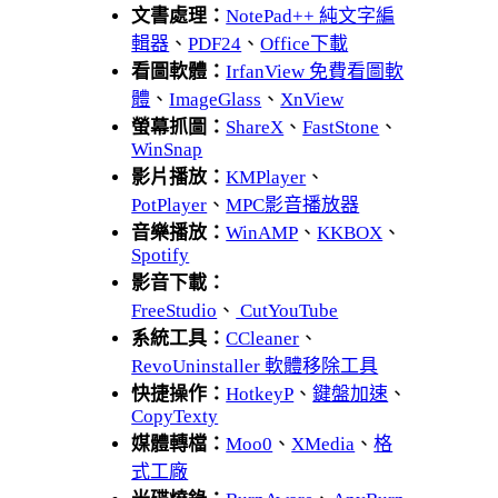
文書處理：
NotePad++ 純文字編
輯器
、
PDF24
、
Office下載
看圖軟體：
IrfanView 免費看圖軟
體
、
ImageGlass
、
XnView
螢幕抓圖：
ShareX
、
FastStone
、
WinSnap
影片播放：
KMPlayer
、
PotPlayer
、
MPC影音播放器
音樂播放：
WinAMP
、
KKBOX
、
Spotify
影音下載：
FreeStudio
、
CutYouTube
系統工具：
CCleaner
、
RevoUninstaller 軟體移除工具
快捷操作：
HotkeyP
、
鍵盤加速
、
CopyTexty
媒體轉檔：
Moo0
、
XMedia
、
格
式工廠