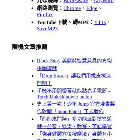
光碟燒錄：
BurnAware
、
AnyBurn
網路瀏覽：
Chrome
、
Edge
、
Firefox
YouTube下載、轉MP3：
YT1s
、
SaveMP3
隨機文章推薦
Block Story 美麗與智慧兼具的方塊
拼圖遊戲
「Drop Eraser」讓我們用橡皮擦決
鬥吧！
手機不用開螢幕就能點亮手電筒 –
Torch Unlock power button
史上第一次！少年 Jump 官方漫畫製
作軟體「Jump Paint」正式發佈
「熊熊來鬥陣」多功能派對搶答遊
戲～益智、娛樂、競賽、英語學習
「強身健體穴位按摩法」身體有小