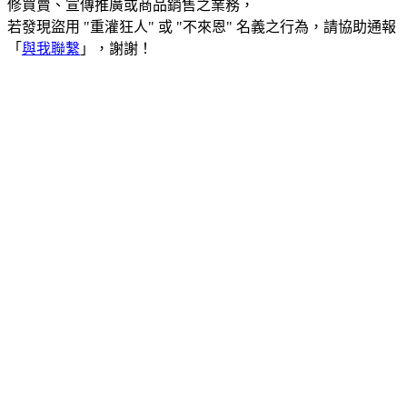
修買賣、宣傳推廣或商品銷售之業務，
若發現盜用 "重灌狂人" 或 "不來恩" 名義之行為，請協助通報
「
與我聯繫
」，謝謝！