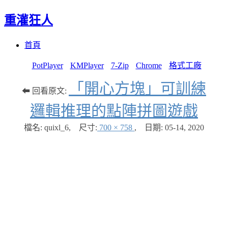
重灌狂人
Menu
Skip
首頁
to
content
PotPlayer
KMPlayer
7-Zip
Chrome
格式工廠
「開心方塊」可訓練
⬅ 回看原文:
邏輯推理的點陣拼圖遊戲
檔名: quixl_6
,
尺寸:
700 × 758
,
日期:
05-14, 2020