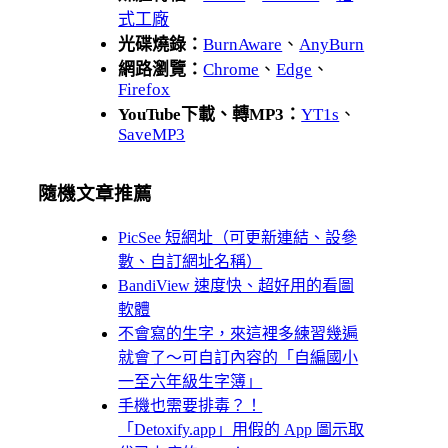
式工廠
光碟燒錄：
BurnAware
、
AnyBurn
網路瀏覽：
Chrome
、
Edge
、
Firefox
YouTube下載、轉MP3：
YT1s
、
SaveMP3
隨機文章推薦
PicSee 短網址（可更新連結、設參
數、自訂網址名稱）
BandiView 速度快、超好用的看圖
軟體
不會寫的生字，來這裡多練習幾遍
就會了～可自訂內容的「自編國小
一至六年級生字簿」
手機也需要排毒？！
「Detoxify.app」用假的 App 圖示取