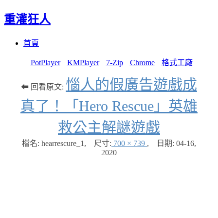
重灌狂人
Menu
Skip
首頁
to
content
PotPlayer
KMPlayer
7-Zip
Chrome
格式工廠
惱人的假廣告遊戲成
⬅ 回看原文:
真了！「Hero Rescue」英雄
救公主解謎遊戲
檔名: hearrescure_1
,
尺寸:
700 × 739
,
日期:
04-16,
2020