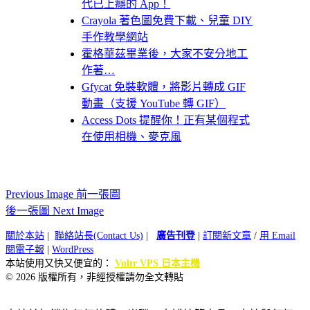
代已上癮的 App！
Crayola 著色圖免費下載、兒童 DIY
手作教學網站
霍格華茲畢業後，大家不安分地工
作著…
Gfycat 免裝軟體，將影片轉成 GIF
動畫（支援 YouTube 轉 GIF）
Access Dots 提醒你！正有某個程式
在使用相機、麥克風
Previous Image 前一張圖
後一張圖 Next Image
關於本站
|
聯絡站長(Contact Us)
|
廣告刊登
|
訂閱新文章
/
用 Email
閱電子報
|
WordPress
本站使用又快又便宜的：
Vultr VPS 日本主機
© 2026 版權所有，非經授權請勿全文轉貼