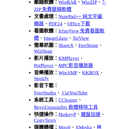
壓縮軟體：
WinRAR
、
WinZIP
、
7-
ZIP 免費壓縮軟體
文書處理：
NotePad++ 純文字編
輯器
、
PDF24
、
Office下載
看圖軟體：
IrfanView 免費看圖軟
體
、
ImageGlass
、
XnView
螢幕抓圖：
ShareX
、
FastStone
、
WinSnap
影片播放：
KMPlayer
、
PotPlayer
、
MPC影音播放器
音樂播放：
WinAMP
、
KKBOX
、
Spotify
影音下載：
FreeStudio
、
CutYouTube
系統工具：
CCleaner
、
RevoUninstaller 軟體移除工具
快捷操作：
HotkeyP
、
鍵盤加速
、
CopyTexty
媒體轉檔：
Moo0
、
XMedia
、
格