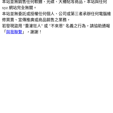
本站並無銷售任何軟體、光碟、大補帖等商品，本站與任何
xyz 網站完全無關。
本站並無委託或授權任何個人、公司或第三者承辦任何電腦維
修買賣、宣傳推廣或商品銷售之業務，
若發現盜用 "重灌狂人" 或 "不來恩" 名義之行為，請協助通報
「
與我聯繫
」，謝謝！