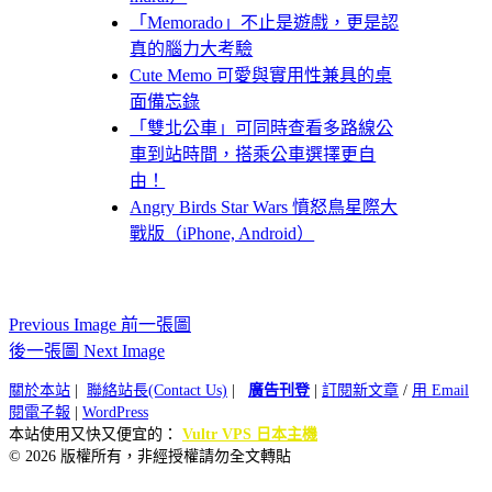
「Memorado」不止是遊戲，更是認
真的腦力大考驗
Cute Memo 可愛與實用性兼具的桌
面備忘錄
「雙北公車」可同時查看多路線公
車到站時間，搭乘公車選擇更自
由！
Angry Birds Star Wars 憤怒鳥星際大
戰版（iPhone, Android）
Previous Image 前一張圖
後一張圖 Next Image
關於本站
|
聯絡站長(Contact Us)
|
廣告刊登
|
訂閱新文章
/
用 Email
閱電子報
|
WordPress
本站使用又快又便宜的：
Vultr VPS 日本主機
© 2026 版權所有，非經授權請勿全文轉貼