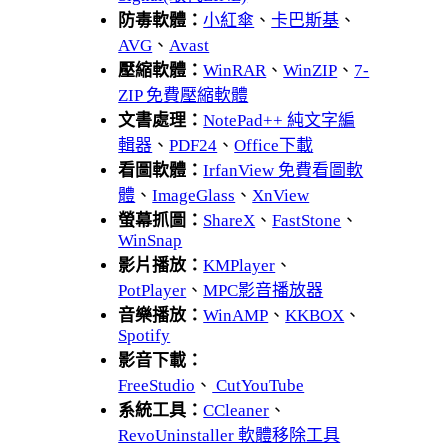
防毒軟體：
小紅傘
、
卡巴斯基
、
AVG
、
Avast
壓縮軟體：
WinRAR
、
WinZIP
、
7-
ZIP 免費壓縮軟體
文書處理：
NotePad++ 純文字編
輯器
、
PDF24
、
Office下載
看圖軟體：
IrfanView 免費看圖軟
體
、
ImageGlass
、
XnView
螢幕抓圖：
ShareX
、
FastStone
、
WinSnap
影片播放：
KMPlayer
、
PotPlayer
、
MPC影音播放器
音樂播放：
WinAMP
、
KKBOX
、
Spotify
影音下載：
FreeStudio
、
CutYouTube
系統工具：
CCleaner
、
RevoUninstaller 軟體移除工具