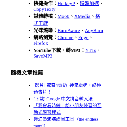
快捷操作：
HotkeyP
、
鍵盤加速
、
CopyTexty
媒體轉檔：
Moo0
、
XMedia
、
格
式工廠
光碟燒錄：
BurnAware
、
AnyBurn
網路瀏覽：
Chrome
、
Edge
、
Firefox
YouTube下載、轉MP3：
YT1s
、
SaveMP3
隨機文章推薦
[影片] 驚奇4毒奶+神鬼毒奶，終極
預告片！
[下載] Google 中文拼音輸入法
「我會看時鐘」給小朋友練習的互
動式學習程式
迷幻塗鴉牆繪圖工具（the endless
mural）