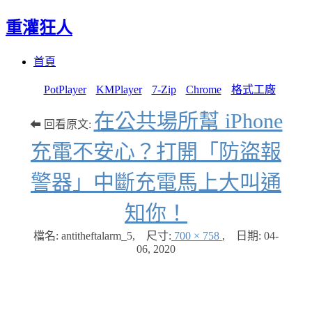
重灌狂人
Menu
Skip
首頁
to
content
PotPlayer
KMPlayer
7-Zip
Chrome
格式工廠
在公共場所幫 iPhone
⬅ 回看原文:
充電不安心？打開「防盜報
警器」中斷充電馬上大叫通
知你！
檔名: antitheftalarm_5
,
尺寸:
700 × 758
,
日期:
04-
06, 2020