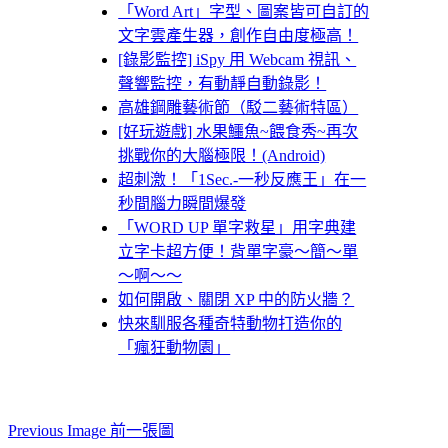
「Word Art」字型、圖案皆可自訂的
文字雲產生器，創作自由度極高！
[錄影監控] iSpy 用 Webcam 視訊、
聲響監控，有動靜自動錄影！
高雄鋼雕藝術節（駁二藝術特區）
[好玩遊戲] 水果鱷魚~餵食秀~再次
挑戰你的大腦極限！(Android)
超刺激！「1Sec.-一秒反應王」在一
秒間腦力瞬間爆發
「WORD UP 單字救星」用字典建
立字卡超方便！背單字豪～簡～單
～啊～～
如何開啟、關閉 XP 中的防火牆？
快來馴服各種奇特動物打造你的
「瘋狂動物園」
Previous Image 前一張圖