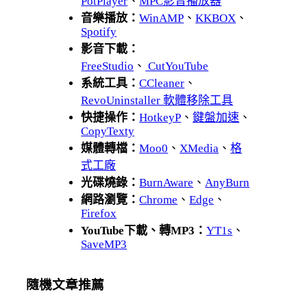
PotPlayer
、
MPC影音播放器
音樂播放：
WinAMP
、
KKBOX
、
Spotify
影音下載：
FreeStudio
、
CutYouTube
系統工具：
CCleaner
、
RevoUninstaller 軟體移除工具
快捷操作：
HotkeyP
、
鍵盤加速
、
CopyTexty
媒體轉檔：
Moo0
、
XMedia
、
格
式工廠
光碟燒錄：
BurnAware
、
AnyBurn
網路瀏覽：
Chrome
、
Edge
、
Firefox
YouTube下載、轉MP3：
YT1s
、
SaveMP3
隨機文章推薦