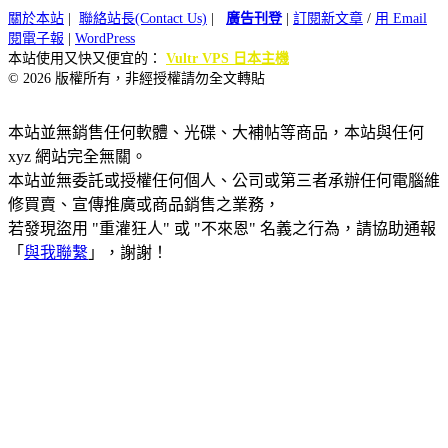
關於本站
|
聯絡站長(Contact Us)
|
廣告刊登
|
訂閱新文章
/
用 Email
閱電子報
|
WordPress
本站使用又快又便宜的：
Vultr VPS 日本主機
© 2026 版權所有，非經授權請勿全文轉貼
本站並無銷售任何軟體、光碟、大補帖等商品，本站與任何
xyz 網站完全無關。
本站並無委託或授權任何個人、公司或第三者承辦任何電腦維
修買賣、宣傳推廣或商品銷售之業務，
若發現盜用 "重灌狂人" 或 "不來恩" 名義之行為，請協助通報
「
與我聯繫
」，謝謝！