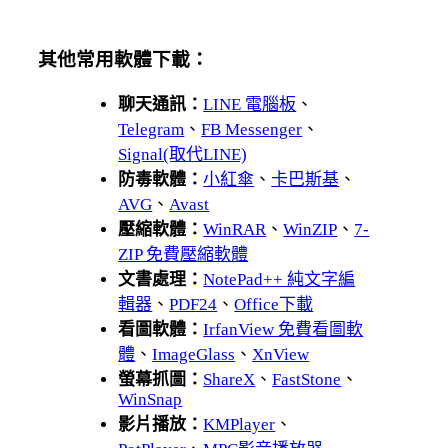
其他常用軟體下載：
聊天通訊：
LINE 電腦板
、
Telegram
、
FB Messenger
、
Signal(取代LINE)
防毒軟體：
小紅傘
、
卡巴斯基
、
AVG
、
Avast
壓縮軟體：
WinRAR
、
WinZIP
、
7-
ZIP 免費壓縮軟體
文書處理：
NotePad++ 純文字編
輯器
、
PDF24
、
Office下載
看圖軟體：
IrfanView 免費看圖軟
體
、
ImageGlass
、
XnView
螢幕抓圖：
ShareX
、
FastStone
、
WinSnap
影片播放：
KMPlayer
、