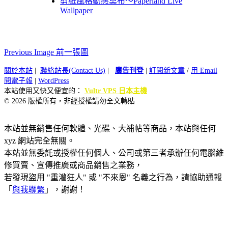
剪紙風格動態桌布～Paperland Live
Wallpaper
Previous Image 前一張圖
關於本站
|
聯絡站長(Contact Us)
|
廣告刊登
|
訂閱新文章
/
用 Email
閱電子報
|
WordPress
本站使用又快又便宜的：
Vultr VPS 日本主機
© 2026 版權所有，非經授權請勿全文轉貼
本站並無銷售任何軟體、光碟、大補帖等商品，本站與任何
xyz 網站完全無關。
本站並無委託或授權任何個人、公司或第三者承辦任何電腦維
修買賣、宣傳推廣或商品銷售之業務，
若發現盜用 "重灌狂人" 或 "不來恩" 名義之行為，請協助通報
「
與我聯繫
」，謝謝！