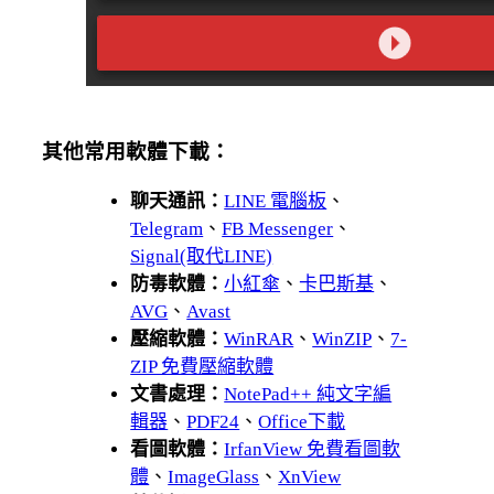
其他常用軟體下載：
聊天通訊：
LINE 電腦板
、
Telegram
、
FB Messenger
、
Signal(取代LINE)
防毒軟體：
小紅傘
、
卡巴斯基
、
AVG
、
Avast
壓縮軟體：
WinRAR
、
WinZIP
、
7-
ZIP 免費壓縮軟體
文書處理：
NotePad++ 純文字編
輯器
、
PDF24
、
Office下載
看圖軟體：
IrfanView 免費看圖軟
體
、
ImageGlass
、
XnView