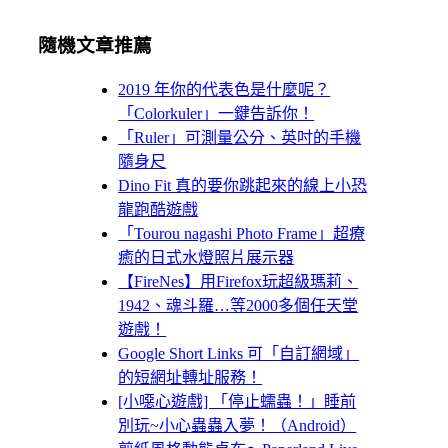
隨機文章推薦
2019 年你的代表色是什麼呢？
「Colorkuler」一鍵告訴你！
「Ruler」可測量公分、英吋的手機
隨身尺
Dino Fit 真的要你跳起來的線上小恐
龍跑酷遊戲
「Tourou nagashi Photo Frame」超療
癒的日式水燈照片展示器
【FireNes】用Firefox玩超級瑪莉、
1942、魂斗羅…等2000多個任天堂
遊戲！
Google Short Links 可「自訂網域」
的短網址轉址服務！
[小噁心遊戲] 「停止蠕蟲！」睡前
別玩~小心蟲蟲入夢！（Android）