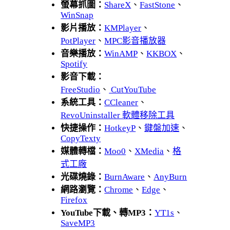
螢幕抓圖：
ShareX
、
FastStone
、
WinSnap
影片播放：
KMPlayer
、
PotPlayer
、
MPC影音播放器
音樂播放：
WinAMP
、
KKBOX
、
Spotify
影音下載：
FreeStudio
、
CutYouTube
系統工具：
CCleaner
、
RevoUninstaller 軟體移除工具
快捷操作：
HotkeyP
、
鍵盤加速
、
CopyTexty
媒體轉檔：
Moo0
、
XMedia
、
格
式工廠
光碟燒錄：
BurnAware
、
AnyBurn
網路瀏覽：
Chrome
、
Edge
、
Firefox
YouTube下載、轉MP3：
YT1s
、
SaveMP3