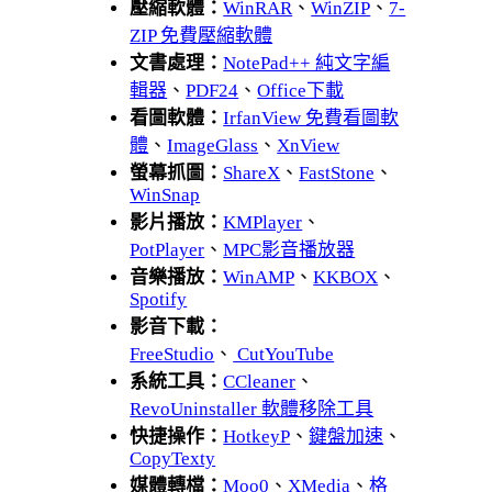
壓縮軟體：
WinRAR
、
WinZIP
、
7-
ZIP 免費壓縮軟體
文書處理：
NotePad++ 純文字編
輯器
、
PDF24
、
Office下載
看圖軟體：
IrfanView 免費看圖軟
體
、
ImageGlass
、
XnView
螢幕抓圖：
ShareX
、
FastStone
、
WinSnap
影片播放：
KMPlayer
、
PotPlayer
、
MPC影音播放器
音樂播放：
WinAMP
、
KKBOX
、
Spotify
影音下載：
FreeStudio
、
CutYouTube
系統工具：
CCleaner
、
RevoUninstaller 軟體移除工具
快捷操作：
HotkeyP
、
鍵盤加速
、
CopyTexty
媒體轉檔：
Moo0
、
XMedia
、
格