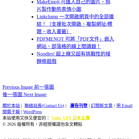
MakeEmoji 可匯入自己的圖片、照
片製作動態表情小圖
Linkclump 一次開啟網頁中的全部連
結！（支援批次開啟、複製網址/標
題、收入書籤）
PDFMENOT 可將「PDF文件」嵌入
網站、部落格的線上閱讀器！
Noodles! 超上癮又超有挑戰性的接
麵條遊戲
Previous Image 前一張圖
後一張圖 Next Image
關於本站
|
聯絡站長(Contact Us)
|
廣告刊登
|
訂閱新文章
/
用 Email
閱電子報
|
WordPress
本站使用又快又便宜的：
Vultr VPS 日本主機
© 2026 版權所有，非經授權請勿全文轉貼