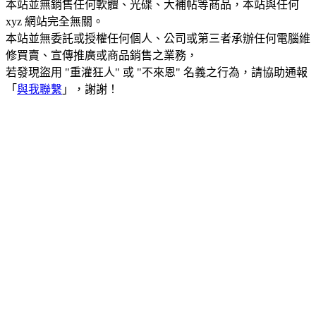
本站並無銷售任何軟體、光碟、大補帖等商品，本站與任何
xyz 網站完全無關。
本站並無委託或授權任何個人、公司或第三者承辦任何電腦維
修買賣、宣傳推廣或商品銷售之業務，
若發現盜用 "重灌狂人" 或 "不來恩" 名義之行為，請協助通報
「
與我聯繫
」，謝謝！