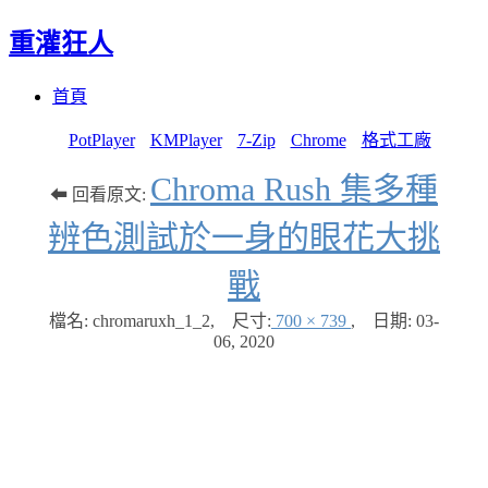
重灌狂人
Menu
Skip
首頁
to
content
PotPlayer
KMPlayer
7-Zip
Chrome
格式工廠
Chroma Rush 集多種
⬅ 回看原文:
辨色測試於一身的眼花大挑
戰
檔名: chromaruxh_1_2
,
尺寸:
700 × 739
,
日期:
03-
06, 2020