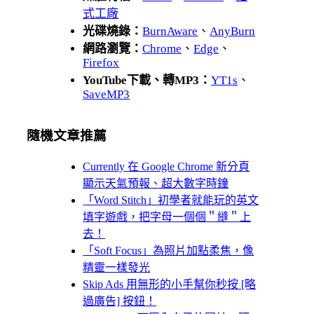
式工廠
光碟燒錄：
BurnAware
、
AnyBurn
網路瀏覽：
Chrome
、
Edge
、
Firefox
YouTube下載、轉MP3：
YT1s
、
SaveMP3
隨機文章推薦
Currently 在 Google Chrome 新分頁
顯示天氣預報、超大數字時鐘
「Word Stitch」初學者就能玩的英文
填字遊戲，把字母一個個＂縫＂上
去！
「Soft Focus」為照片加點柔焦，像
精靈一樣發光
Skip Ads 用無形的小手幫你秒按 [略
過廣告] 按鈕！