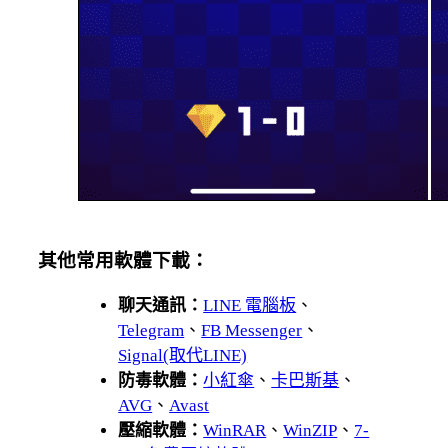
其他常用軟體下載：
聊天通訊：
LINE 電腦板
、
Telegram
、
FB Messenger
、
Signal(取代LINE)
防毒軟體：
小紅傘
、
卡巴斯基
、
AVG
、
Avast
壓縮軟體：
WinRAR
、
WinZIP
、
7-