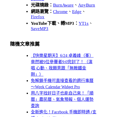
光碟燒錄：
BurnAware
、
AnyBurn
網路瀏覽：
Chrome
、
Edge
、
Firefox
YouTube下載、轉MP3：
YT1s
、
SaveMP3
隨機文章推薦
【快樂星期天】6/24 卓義峰（峯）
竟然被9位參賽者9:0完封了！（演
唱 心動、我願意跟「無敵鐵金
剛」）
免解鎖手機可直接查看的週行事曆
～Week Calendar Widget Pro
用八字找好日子也能自己來！「順
曆」農民曆、氣象預報、個人運勢
查詢
全新進化！Facebook 手機即時通 (支