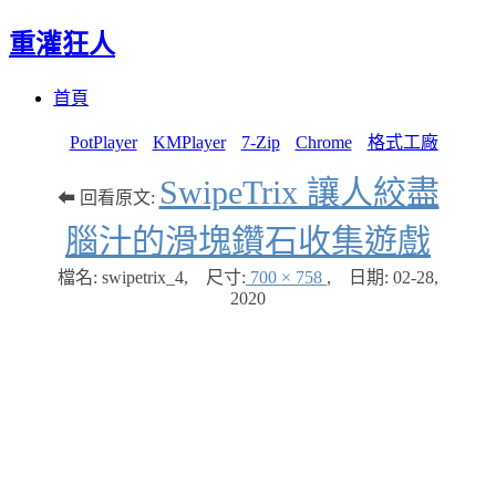
重灌狂人
Menu
Skip
首頁
to
content
PotPlayer
KMPlayer
7-Zip
Chrome
格式工廠
SwipeTrix 讓人絞盡
⬅ 回看原文:
腦汁的滑塊鑽石收集遊戲
檔名: swipetrix_4
,
尺寸:
700 × 758
,
日期:
02-28,
2020