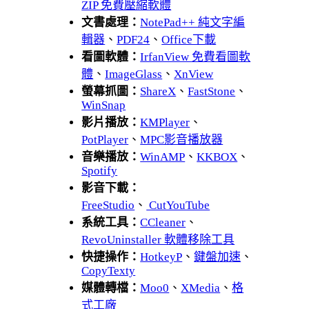
ZIP 免費壓縮軟體
文書處理：
NotePad++ 純文字編
輯器
、
PDF24
、
Office下載
看圖軟體：
IrfanView 免費看圖軟
體
、
ImageGlass
、
XnView
螢幕抓圖：
ShareX
、
FastStone
、
WinSnap
影片播放：
KMPlayer
、
PotPlayer
、
MPC影音播放器
音樂播放：
WinAMP
、
KKBOX
、
Spotify
影音下載：
FreeStudio
、
CutYouTube
系統工具：
CCleaner
、
RevoUninstaller 軟體移除工具
快捷操作：
HotkeyP
、
鍵盤加速
、
CopyTexty
媒體轉檔：
Moo0
、
XMedia
、
格
式工廠