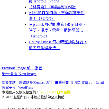
援 Android, iPhone)
《林宥嘉》 神秘嘉賓(OS版)
AI 也能作詞作曲，幫你寫歌幫你
唱！（SUNO）
[wp clock 多功能桌布] 顯示日期、
時間、溫度、電量、網路訊號…
（Android）
Hourly Fitness 每小時運動提醒器，
積少成多健身法！
Previous Image 前一張圖
後一張圖 Next Image
關於本站
|
聯絡站長(Contact Us)
|
廣告刊登
|
訂閱新文章
/
用 Email
閱電子報
|
WordPress
本站使用又快又便宜的：
Vultr VPS 日本主機
© 2026 版權所有，非經授權請勿全文轉貼