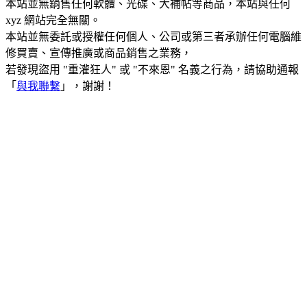
本站並無銷售任何軟體、光碟、大補帖等商品，本站與任何
xyz 網站完全無關。
本站並無委託或授權任何個人、公司或第三者承辦任何電腦維
修買賣、宣傳推廣或商品銷售之業務，
若發現盜用 "重灌狂人" 或 "不來恩" 名義之行為，請協助通報
「
與我聯繫
」，謝謝！