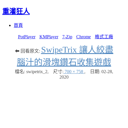
重灌狂人
Menu
Skip
首頁
to
content
PotPlayer
KMPlayer
7-Zip
Chrome
格式工廠
SwipeTrix 讓人絞盡
⬅ 回看原文:
腦汁的滑塊鑽石收集遊戲
檔名: swipetrix_2
,
尺寸:
700 × 758
,
日期:
02-28,
2020