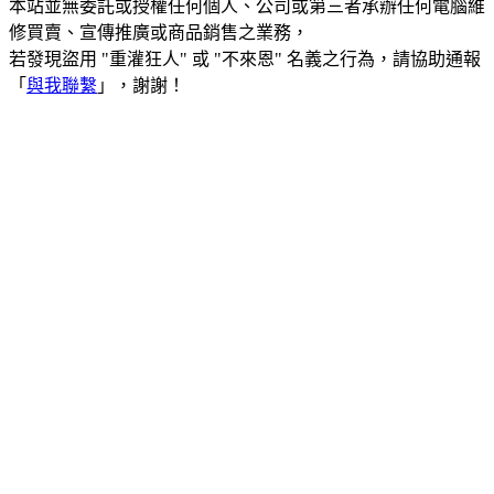
本站並無委託或授權任何個人、公司或第三者承辦任何電腦維
修買賣、宣傳推廣或商品銷售之業務，
若發現盜用 "重灌狂人" 或 "不來恩" 名義之行為，請協助通報
「
與我聯繫
」，謝謝！