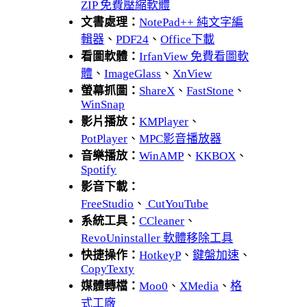
ZIP 免費壓縮軟體
文書處理：
NotePad++ 純文字編
輯器
、
PDF24
、
Office下載
看圖軟體：
IrfanView 免費看圖軟
體
、
ImageGlass
、
XnView
螢幕抓圖：
ShareX
、
FastStone
、
WinSnap
影片播放：
KMPlayer
、
PotPlayer
、
MPC影音播放器
音樂播放：
WinAMP
、
KKBOX
、
Spotify
影音下載：
FreeStudio
、
CutYouTube
系統工具：
CCleaner
、
RevoUninstaller 軟體移除工具
快捷操作：
HotkeyP
、
鍵盤加速
、
CopyTexty
媒體轉檔：
Moo0
、
XMedia
、
格
式工廠