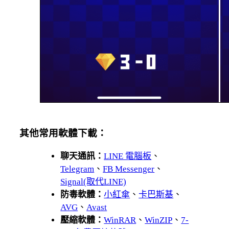
其他常用軟體下載：
聊天通訊：
LINE 電腦板
、
Telegram
、
FB Messenger
、
Signal(取代LINE)
防毒軟體：
小紅傘
、
卡巴斯基
、
AVG
、
Avast
壓縮軟體：
WinRAR
、
WinZIP
、
7-