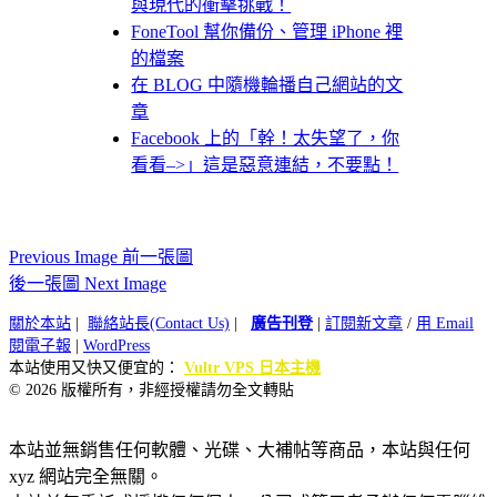
與現代的衝擊挑戰！
FoneTool 幫你備份、管理 iPhone 裡
的檔案
在 BLOG 中隨機輪播自己網站的文
章
Facebook 上的「幹！太失望了，你
看看–>」這是惡意連結，不要點！
Previous Image 前一張圖
後一張圖 Next Image
關於本站
|
聯絡站長(Contact Us)
|
廣告刊登
|
訂閱新文章
/
用 Email
閱電子報
|
WordPress
本站使用又快又便宜的：
Vultr VPS 日本主機
© 2026 版權所有，非經授權請勿全文轉貼
本站並無銷售任何軟體、光碟、大補帖等商品，本站與任何
xyz 網站完全無關。