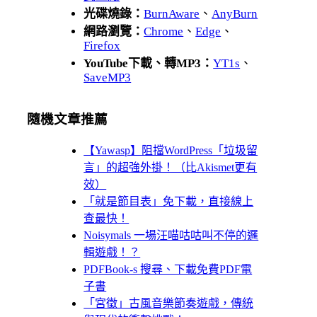
光碟燒錄：
BurnAware
、
AnyBurn
網路瀏覽：
Chrome
、
Edge
、
Firefox
YouTube下載、轉MP3：
YT1s
、
SaveMP3
隨機文章推薦
【Yawasp】阻擋WordPress「垃圾留
言」的超強外掛！（比Akismet更有
效）
「就是節目表」免下載，直接線上
查最快！
Noisymals 一場汪喵咕咕叫不停的邏
輯遊戲！？
PDFBook-s 搜尋、下載免費PDF電
子書
「宮徵」古風音樂節奏遊戲，傳統