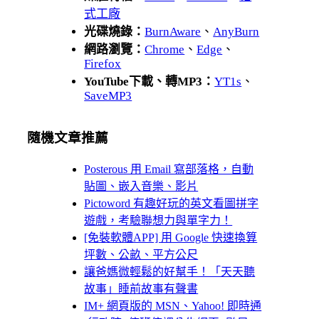
式工廠
光碟燒錄：
BurnAware
、
AnyBurn
網路瀏覽：
Chrome
、
Edge
、
Firefox
YouTube下載、轉MP3：
YT1s
、
SaveMP3
隨機文章推薦
Posterous 用 Email 寫部落格，自動
貼圖、嵌入音樂、影片
Pictoword 有趣好玩的英文看圖拼字
遊戲，考驗聯想力與單字力！
[免裝軟體APP] 用 Google 快速換算
坪數、公畝、平方公尺
讓爸媽微輕鬆的好幫手！「天天聽
故事」睡前故事有聲書
IM+ 網頁版的 MSN、Yahoo! 即時通