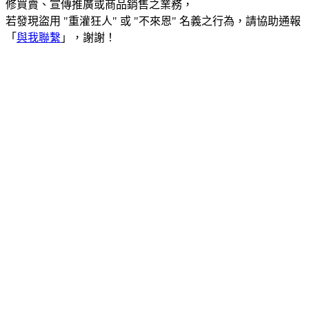
修買賣、宣傳推廣或商品銷售之業務，
若發現盜用 "重灌狂人" 或 "不來恩" 名義之行為，請協助通報
「
與我聯繫
」，謝謝！