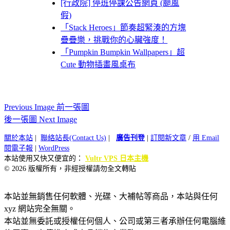
[行政院] 停班停課公告網頁 (颱風
假)
「Stack Heroes」節奏超緊湊的方塊
疊疊樂，挑戰你的心臟強度！
「Pumpkin Bumpkin Wallpapers」超
Cute 動物插畫風桌布
Previous Image 前一張圖
後一張圖 Next Image
關於本站
|
聯絡站長(Contact Us)
|
廣告刊登
|
訂閱新文章
/
用 Email
閱電子報
|
WordPress
本站使用又快又便宜的：
Vultr VPS 日本主機
© 2026 版權所有，非經授權請勿全文轉貼
本站並無銷售任何軟體、光碟、大補帖等商品，本站與任何
xyz 網站完全無關。
本站並無委託或授權任何個人、公司或第三者承辦任何電腦維