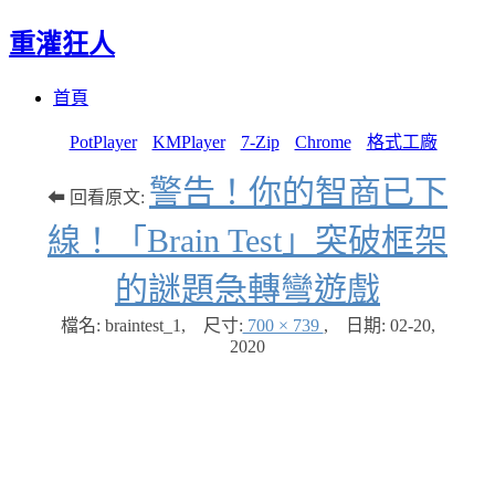
重灌狂人
Menu
Skip
首頁
to
content
PotPlayer
KMPlayer
7-Zip
Chrome
格式工廠
警告！你的智商已下
⬅ 回看原文:
線！「Brain Test」突破框架
的謎題急轉彎遊戲
檔名: braintest_1
,
尺寸:
700 × 739
,
日期:
02-20,
2020