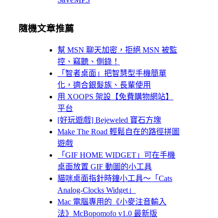
隨機文章推薦
幫 MSN 聊天加密，拒絕 MSN 被監
控、竊聽、側錄！
「智者桌面」把智慧型手機簡單
化，適合銀髮族、長輩使用
用 XOOPS 架設【免費購物網站】
平台
[好玩遊戲] Bejeweled 寶石方塊
Make The Road 輕鬆自在的路徑拼圖
遊戲
「GIF HOME WIDGET」可在手機
桌面放置 GIF 動圖的小工具
貓咪桌面指針時鐘小工具～「Cats
Analog-Clocks Widget」
Mac 電腦專用的《小麥注音輸入
法》McBopomofo v1.0 最新版