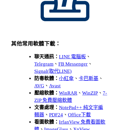
其他常用軟體下載：
聊天通訊：
LINE 電腦板
、
Telegram
、
FB Messenger
、
Signal(取代LINE)
防毒軟體：
小紅傘
、
卡巴斯基
、
AVG
、
Avast
壓縮軟體：
WinRAR
、
WinZIP
、
7-
ZIP 免費壓縮軟體
文書處理：
NotePad++ 純文字編
輯器
、
PDF24
、
Office下載
看圖軟體：
IrfanView 免費看圖軟
體
、
ImageGlass
、
XnView