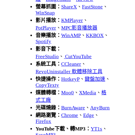
螢幕抓圖：
ShareX
、
FastStone
、
WinSnap
影片播放：
KMPlayer
、
PotPlayer
、
MPC影音播放器
音樂播放：
WinAMP
、
KKBOX
、
Spotify
影音下載：
FreeStudio
、
CutYouTube
系統工具：
CCleaner
、
RevoUninstaller 軟體移除工具
快捷操作：
HotkeyP
、
鍵盤加速
、
CopyTexty
媒體轉檔：
Moo0
、
XMedia
、
格
式工廠
光碟燒錄：
BurnAware
、
AnyBurn
網路瀏覽：
Chrome
、
Edge
、
Firefox
YouTube下載、轉MP3：
YT1s
、
SaveMP3