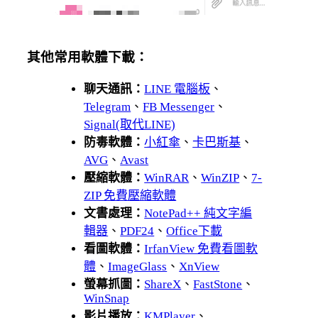
其他常用軟體下載：
聊天通訊：
LINE 電腦板
、
Telegram
、
FB Messenger
、
Signal(取代LINE)
防毒軟體：
小紅傘
、
卡巴斯基
、
AVG
、
Avast
壓縮軟體：
WinRAR
、
WinZIP
、
7-
ZIP 免費壓縮軟體
文書處理：
NotePad++ 純文字編
輯器
、
PDF24
、
Office下載
看圖軟體：
IrfanView 免費看圖軟
體
、
ImageGlass
、
XnView
螢幕抓圖：
ShareX
、
FastStone
、
WinSnap
影片播放：
KMPlayer
、