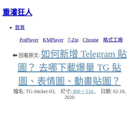
重灌狂人
Menu
Skip
首頁
to
content
PotPlayer
KMPlayer
7-Zip
Chrome
格式工廠
如何新增 Telegram 貼
⬅ 回看原文:
圖？ 去哪下載爆量 TG 貼
圖、表情圖、動畫貼圖？
檔名: TG-Sticker-03
,
尺寸:
800 × 534
,
日期:
02-18,
2020