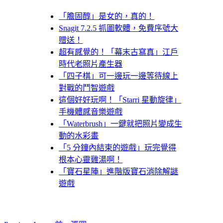
「膽固醇」是女的，真的！
Snagit 7.2.5 抓圖軟體，免費序號大
贈送！
超有感覺的！「幕末古寫真」江戶
時代老照片產生器
「四子棋」可一邊玩一邊等待線上
對戰的鬥智遊戲
這個好好玩啊！「Starri 星動旋律」
手機體感音樂遊戲
「Waterbrush」一鍵就把照片變成生
動的水彩畫
「5 分鐘內結束的遊戲」玩完覺得
根本心靈雞湯啊！
「寶石星陣」進階版寶石消除解謎
遊戲