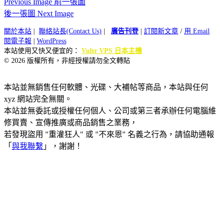
Previous Image 前一張圖
後一張圖 Next Image
關於本站
|
聯絡站長(Contact Us)
|
廣告刊登
|
訂閱新文章
/
用 Email
閱電子報
|
WordPress
本站使用又快又便宜的：
Vultr VPS 日本主機
© 2026 版權所有，非經授權請勿全文轉貼
本站並無銷售任何軟體、光碟、大補帖等商品，本站與任何
xyz 網站完全無關。
本站並無委託或授權任何個人、公司或第三者承辦任何電腦維
修買賣、宣傳推廣或商品銷售之業務，
若發現盜用 "重灌狂人" 或 "不來恩" 名義之行為，請協助通報
「
與我聯繫
」，謝謝！