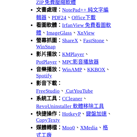
ZIP 免費壓縮軟體
文書處理：
NotePad++ 純文字編
輯器
、
PDF24
、
Office下載
看圖軟體：
IrfanView 免費看圖軟
體
、
ImageGlass
、
XnView
螢幕抓圖：
ShareX
、
FastStone
、
WinSnap
影片播放：
KMPlayer
、
PotPlayer
、
MPC影音播放器
音樂播放：
WinAMP
、
KKBOX
、
Spotify
影音下載：
FreeStudio
、
CutYouTube
系統工具：
CCleaner
、
RevoUninstaller 軟體移除工具
快捷操作：
HotkeyP
、
鍵盤加速
、
CopyTexty
媒體轉檔：
Moo0
、
XMedia
、
格
式工廠