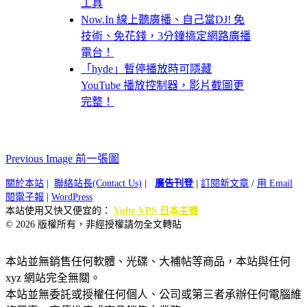
工具
Now.In 線上聽廣播、自己當DJ! 免
技術、免花錢，3分鐘搞定網路廣播
電台！
「hyde」暫停播放時可隱藏
YouTube 播放控制器，影片截圖更
完整！
Previous Image 前一張圖
關於本站
|
聯絡站長(Contact Us)
|
廣告刊登
|
訂閱新文章
/
用 Email
閱電子報
|
WordPress
本站使用又快又便宜的：
Vultr VPS 日本主機
© 2026 版權所有，非經授權請勿全文轉貼
本站並無銷售任何軟體、光碟、大補帖等商品，本站與任何
xyz 網站完全無關。
本站並無委託或授權任何個人、公司或第三者承辦任何電腦維