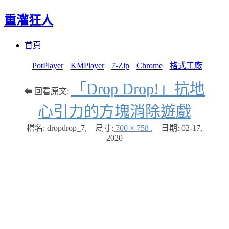
重灌狂人
Menu
Skip
首頁
to
content
PotPlayer
KMPlayer
7-Zip
Chrome
格式工廠
「Drop Drop!」抗地
⬅ 回看原文:
心引力的方塊消除遊戲
檔名: dropdrop_7
,
尺寸:
700 × 758
,
日期:
02-17,
2020