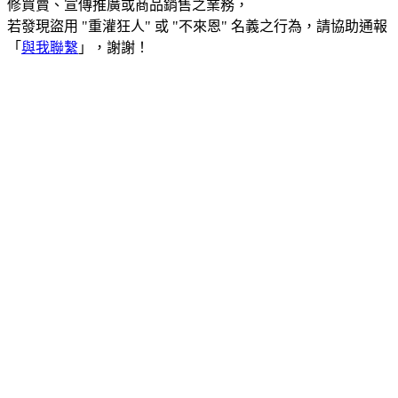
修買賣、宣傳推廣或商品銷售之業務，
若發現盜用 "重灌狂人" 或 "不來恩" 名義之行為，請協助通報
「
與我聯繫
」，謝謝！