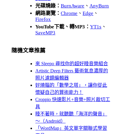
光碟燒錄：
BurnAware
、
AnyBurn
網路瀏覽：
Chrome
、
Edge
、
Firefox
YouTube下載、轉MP3：
YT1s
、
SaveMP3
隨機文章推薦
來 Sleepo 尋找你的超好睡音樂組合
Artistic Deep Filters 藝術氣息濃厚的
照片濾鏡編輯器
好燒腦的「數學之塔」，讓你從此
懷疑自己的算術能力！
Croppio 快速影片+音樂+照片裁切工
具
睡不著時，就聽聽「海洋的聲音」
～（Android）
「WordMap」英文單字關聯式學習