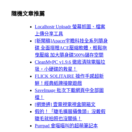
隨機文章推薦
Localhostr Uploadr 螢幕抓圖、檔案
上傳分享工具
[新聞稿]Apacer宇瞻科技全系列隨身
碟 全面搭贈ACE壓縮軟體，輕鬆拖
曳壓縮 加大隨身碟500%儲存空間
CleanMyPC v1.9.6 徹底清除電腦垃
圾，小硬碟的救星！
FLICK SOLITAIRE 操作手感超新
鮮！經典紙牌接龍遊戲
SaveImage 批次下載網頁中全部圖
檔！
[網樂通] 壹電視電視盒開箱文
假的！「睫毛擴展攝像頭」沒戴假
睫毛就拍照也沒關係！
Purrpad 會喵喵叫的超萌筆記本