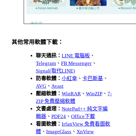
其他常用軟體下載：
聊天通訊：
LINE 電腦板
、
Telegram
、
FB Messenger
、
Signal(取代LINE)
防毒軟體：
小紅傘
、
卡巴斯基
、
AVG
、
Avast
壓縮軟體：
WinRAR
、
WinZIP
、
7-
ZIP 免費壓縮軟體
文書處理：
NotePad++ 純文字編
輯器
、
PDF24
、
Office下載
看圖軟體：
IrfanView 免費看圖軟
體
、
ImageGlass
、
XnView