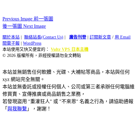
Previous Image 前一張圖
後一張圖 Next Image
關於本站
|
聯絡站長(Contact Us)
|
廣告刊登
|
訂閱新文章
/
用 Email
閱電子報
|
WordPress
本站使用又快又便宜的：
Vultr VPS 日本主機
© 2026 版權所有，非經授權請勿全文轉貼
本站並無銷售任何軟體、光碟、大補帖等商品，本站與任何
xyz 網站完全無關。
本站並無委託或授權任何個人、公司或第三者承辦任何電腦維
修買賣、宣傳推廣或商品銷售之業務，
若發現盜用 "重灌狂人" 或 "不來恩" 名義之行為，請協助通報
「
與我聯繫
」，謝謝！