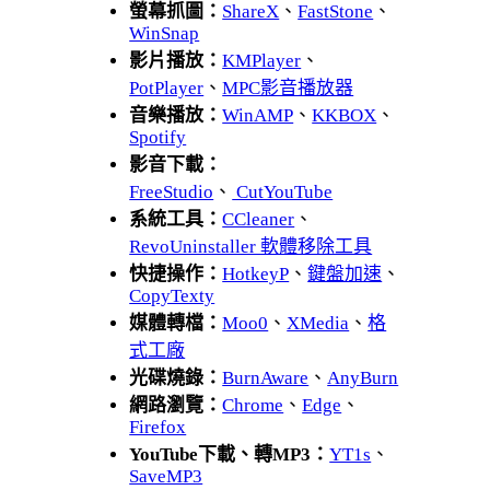
螢幕抓圖：
ShareX
、
FastStone
、
WinSnap
影片播放：
KMPlayer
、
PotPlayer
、
MPC影音播放器
音樂播放：
WinAMP
、
KKBOX
、
Spotify
影音下載：
FreeStudio
、
CutYouTube
系統工具：
CCleaner
、
RevoUninstaller 軟體移除工具
快捷操作：
HotkeyP
、
鍵盤加速
、
CopyTexty
媒體轉檔：
Moo0
、
XMedia
、
格
式工廠
光碟燒錄：
BurnAware
、
AnyBurn
網路瀏覽：
Chrome
、
Edge
、
Firefox
YouTube下載、轉MP3：
YT1s
、
SaveMP3