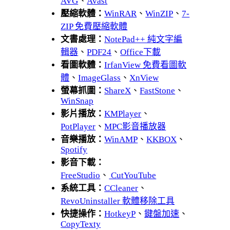
AVG
、
Avast
壓縮軟體：
WinRAR
、
WinZIP
、
7-
ZIP 免費壓縮軟體
文書處理：
NotePad++ 純文字編
輯器
、
PDF24
、
Office下載
看圖軟體：
IrfanView 免費看圖軟
體
、
ImageGlass
、
XnView
螢幕抓圖：
ShareX
、
FastStone
、
WinSnap
影片播放：
KMPlayer
、
PotPlayer
、
MPC影音播放器
音樂播放：
WinAMP
、
KKBOX
、
Spotify
影音下載：
FreeStudio
、
CutYouTube
系統工具：
CCleaner
、
RevoUninstaller 軟體移除工具
快捷操作：
HotkeyP
、
鍵盤加速
、
CopyTexty