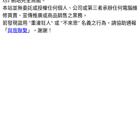
xyz 網站完全無關。
本站並無委託或授權任何個人、公司或第三者承辦任何電腦維
修買賣、宣傳推廣或商品銷售之業務，
若發現盜用 "重灌狂人" 或 "不來恩" 名義之行為，請協助通報
「
與我聯繫
」，謝謝！