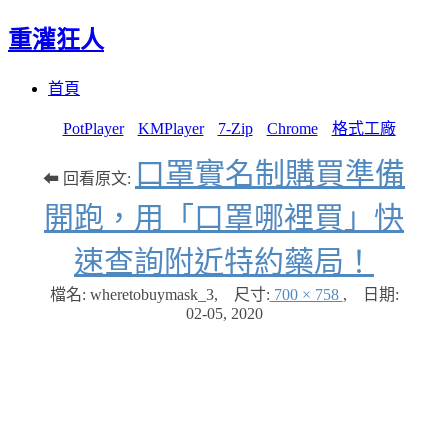
重灌狂人
Menu
Skip
首頁
to
content
PotPlayer
KMPlayer
7-Zip
Chrome
格式工廠
口罩實名制購買準備
⬅ 回看原文:
開跑，用「口罩哪裡買」快
速查詢附近特約藥局！
檔名: wheretobuymask_3
,
尺寸:
700 × 758
,
日期:
02-05, 2020