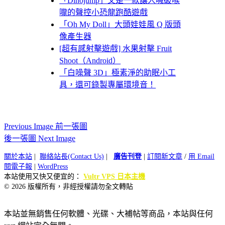
「Dinojump」又是一款讓人喊破喉
嚨的聲控小恐龍跑酷遊戲
「Oh My Doll」大頭娃娃風 Q 版頭
像產生器
[超有感射擊遊戲] 水果射擊 Fruit
Shoot（Android）
「白噪聲 3D」極素淨的助眠小工
具，還可錄製專屬環境音！
Previous Image 前一張圖
後一張圖 Next Image
關於本站
|
聯絡站長(Contact Us)
|
廣告刊登
|
訂閱新文章
/
用 Email
閱電子報
|
WordPress
本站使用又快又便宜的：
Vultr VPS 日本主機
© 2026 版權所有，非經授權請勿全文轉貼
本站並無銷售任何軟體、光碟、大補帖等商品，本站與任何