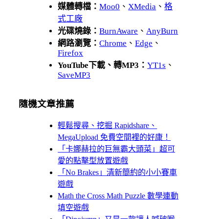
媒體轉檔：
Moo0
、
XMedia
、
格
式工廠
光碟燒錄：
BurnAware
、
AnyBurn
網路瀏覽：
Chrome
、
Edge
、
Firefox
YouTube下載、轉MP3：
YT1s
、
SaveMP3
隨機文章推薦
輕鬆搜尋、挖掘 Rapidshare、
MegaUpload 免費空間裡的好康！
「卡娜赫拉的巨無霸大頭菜」超可
愛的點擊型放置遊戲
「No Brakes」清新簡約的小小賽車
遊戲
Math the Cross Math Puzzle 數學連動
填空遊戲