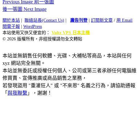
Previous Image 前一張圖
後一張圖 Next Image
關於本站
|
聯絡站長(Contact Us)
|
廣告刊登
|
訂閱新文章
/
用 Email
閱電子報
|
WordPress
本站使用又快又便宜的：
Vultr VPS 日本主機
© 2026 版權所有，非經授權請勿全文轉貼
本站並無銷售任何軟體、光碟、大補帖等商品，本站與任何
xyz 網站完全無關。
本站並無委託或授權任何個人、公司或第三者承辦任何電腦維
修買賣、宣傳推廣或商品銷售之業務，
若發現盜用 "重灌狂人" 或 "不來恩" 名義之行為，請協助通報
「
與我聯繫
」，謝謝！