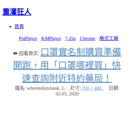
重灌狂人
Menu
Skip
首頁
to
content
PotPlayer
KMPlayer
7-Zip
Chrome
格式工廠
口罩實名制購買準備
⬅ 回看原文:
開跑，用「口罩哪裡買」快
速查詢附近特約藥局！
檔名: wheretobuymask_1
,
尺寸:
700 × 488
,
日期:
02-05, 2020