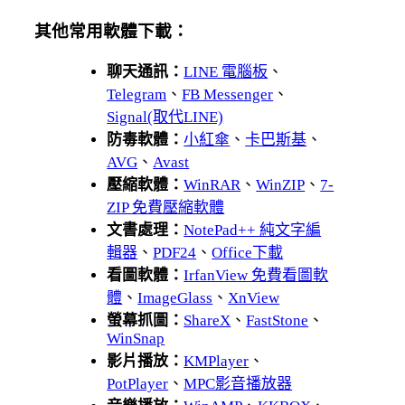
其他常用軟體下載：
聊天通訊：
LINE 電腦板
、
Telegram
、
FB Messenger
、
Signal(取代LINE)
防毒軟體：
小紅傘
、
卡巴斯基
、
AVG
、
Avast
壓縮軟體：
WinRAR
、
WinZIP
、
7-
ZIP 免費壓縮軟體
文書處理：
NotePad++ 純文字編
輯器
、
PDF24
、
Office下載
看圖軟體：
IrfanView 免費看圖軟
體
、
ImageGlass
、
XnView
螢幕抓圖：
ShareX
、
FastStone
、
WinSnap
影片播放：
KMPlayer
、
PotPlayer
、
MPC影音播放器