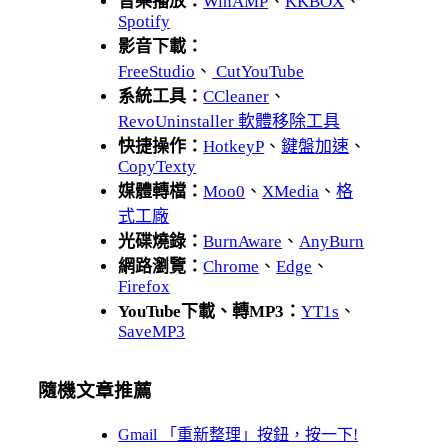
音樂播放：
WinAMP
、
KKBOX
、
Spotify
影音下載：
FreeStudio
、
CutYouTube
系統工具：
CCleaner
、
RevoUninstaller 軟體移除工具
快捷操作：
HotkeyP
、
鍵盤加速
、
CopyTexty
媒體轉檔：
Moo0
、
XMedia
、
格
式工廠
光碟燒錄：
BurnAware
、
AnyBurn
網路瀏覽：
Chrome
、
Edge
、
Firefox
YouTube下載、轉MP3：
YT1s
、
SaveMP3
隨機文章推薦
Gmail 「重新整理」按鈕，按一下!