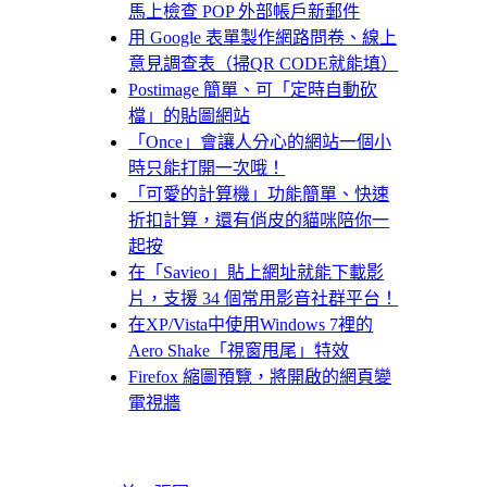
馬上檢查 POP 外部帳戶新郵件
用 Google 表單製作網路問卷、線上
意見調查表（掃QR CODE就能填）
Postimage 簡單、可「定時自動砍
檔」的貼圖網站
「Once」會讓人分心的網站一個小
時只能打開一次哦！
「可愛的計算機」功能簡單、快速
折扣計算，還有俏皮的貓咪陪你一
起按
在「Savieo」貼上網址就能下載影
片，支援 34 個常用影音社群平台！
在XP/Vista中使用Windows 7裡的
Aero Shake「視窗甩尾」特效
Firefox 縮圖預覽，將開啟的網頁變
電視牆