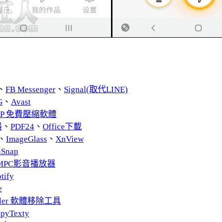
、
FB Messenger
、
Signal(取代LINE)
G
、
Avast
ZIP 免費壓縮軟體
器
、
PDF24
、
Office下載
、
ImageGlass
、
XnView
nSnap
MPC影音播放器
tify
e
taller 軟體移除工具
pyTexty