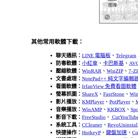
其他常用軟體下載：
聊天通訊：
LINE 電腦板
、
Telegram
防毒軟體：
小紅傘
、
卡巴斯基
、
AV
壓縮軟體：
WinRAR
、
WinZIP
、
7-
文書處理：
NotePad++ 純文字編輯
看圖軟體：
IrfanView 免費看圖軟體
螢幕抓圖：
ShareX
、
FastStone
、
Wi
影片播放：
KMPlayer
、
PotPlayer
、
音樂播放：
WinAMP
、
KKBOX
、
Spo
影音下載：
FreeStudio
、
CutYouTub
系統工具：
CCleaner
、
RevoUnins
快捷操作：
HotkeyP
、
鍵盤加速
、
Co