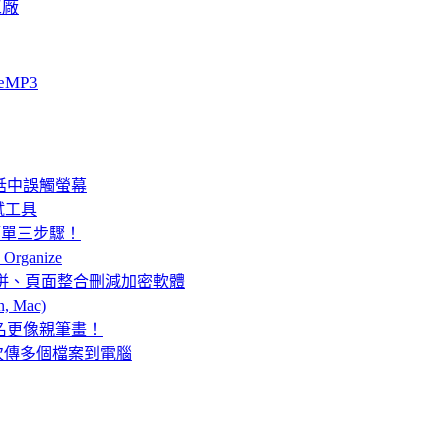
工廠
eMP3
免通話中誤觸螢幕
站測試工具
要簡單三步驟！
rganize
多PDF檔合併、頁面整合刪減加密軟體
 Mac)
上簽名更像親筆畫！
一次傳多個檔案到電腦