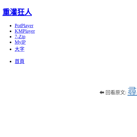
重灌狂人
PotPlayer
KMPlayer
7-Zip
MyIP
大字
Menu
Skip
首頁
to
content
尋
⬅ 回看原文: