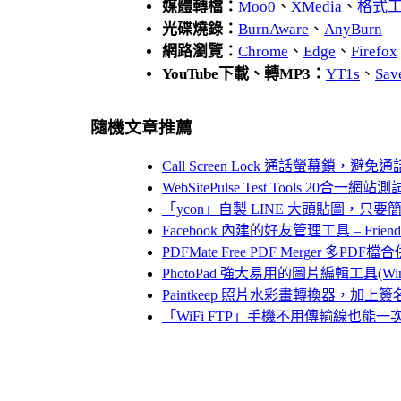
媒體轉檔：
Moo0
、
XMedia
、
格式
光碟燒錄：
BurnAware
、
AnyBurn
網路瀏覽：
Chrome
、
Edge
、
Firefox
YouTube下載、轉MP3：
YT1s
、
Sav
隨機文章推薦
Call Screen Lock 通話螢幕鎖，避
WebSitePulse Test Tools 20合一網
「ycon」自製 LINE 大頭貼圖，只
Facebook 內建的好友管理工具 – Friend O
PDFMate Free PDF Merger 
PhotoPad 強大易用的圖片編輯工具(Win,
Paintkeep 照片水彩畫轉換器，加
「WiFi FTP」手機不用傳輸線也能