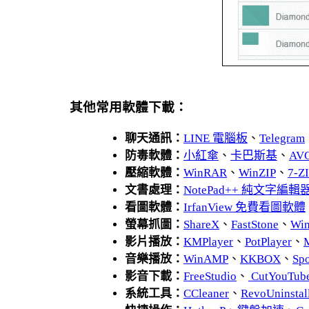
其他常用軟體下載：
聊天通訊：
LINE 電腦板
、
Telegram
防毒軟體：
小紅傘
、
卡巴斯基
、
AV
壓縮軟體：
WinRAR
、
WinZIP
、
7-
文書處理：
NotePad++ 純文字編輯
看圖軟體：
IrfanView 免費看圖軟體
螢幕抓圖：
ShareX
、
FastStone
、
Wi
影片播放：
KMPlayer
、
PotPlayer
、
音樂播放：
WinAMP
、
KKBOX
、
Spo
影音下載：
FreeStudio
、
CutYouTub
系統工具：
CCleaner
、
RevoUnins