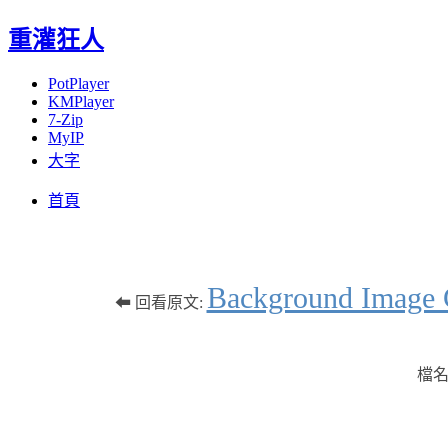
重灌狂人
PotPlayer
KMPlayer
7-Zip
MyIP
大字
Menu
Skip
首頁
to
content
Background 
⬅ 回看原文:
檔名: 