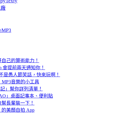
pyTexty
工廠
eMP3
疑自己的算術能力！
p 會提前兩天通知你！
？這不是愚人節笑話，快來玩啊！
鈴聲、MP3音樂的小工具
房筆記」幫你詳列清單！
NAO」桌面記事本、便利貼
快幫長輩裝一下！
美顏自拍 App