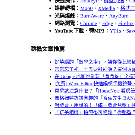
快捷操作：
HotkeyP
、
鍵盤加速
、
Co
媒體轉檔：
Moo0
、
XMedia
、
格式
光碟燒錄：
BurnAware
、
AnyBurn
網路瀏覽：
Chrome
、
Edge
、
Firefox
YouTube下載、轉MP3：
YT1s
、
Sav
隨機文章推薦
好燒腦的「數學之塔」，讓你從此懷
常常忘了初一十五要拜拜嗎？這個 Ap
在 Google 地圖也能玩「貪食蛇」
[免費] Wave Editor 快速編輯手機
買房該注意什麼？「HouseNote 看
風格獨特詼諧有趣的「香蕉先生 BA
對發票，用說的！「統一發票兌獎」
「玩美相機」拍照後可輕鬆＂微整型＂的