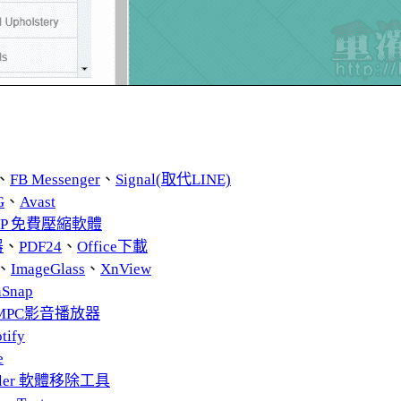
、
FB Messenger
、
Signal(取代LINE)
G
、
Avast
ZIP 免費壓縮軟體
器
、
PDF24
、
Office下載
、
ImageGlass
、
XnView
nSnap
MPC影音播放器
tify
e
taller 軟體移除工具