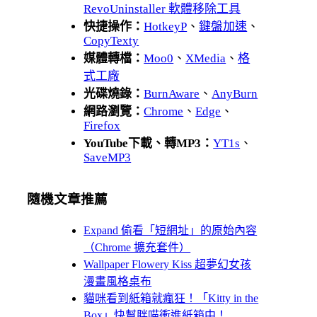
RevoUninstaller 軟體移除工具
快捷操作：
HotkeyP
、
鍵盤加速
、
CopyTexty
媒體轉檔：
Moo0
、
XMedia
、
格
式工廠
光碟燒錄：
BurnAware
、
AnyBurn
網路瀏覽：
Chrome
、
Edge
、
Firefox
YouTube下載、轉MP3：
YT1s
、
SaveMP3
隨機文章推薦
Expand 偷看「短網址」的原始內容
（Chrome 擴充套件）
Wallpaper Flowery Kiss 超夢幻女孩
漫畫風格桌布
貓咪看到紙箱就瘋狂！「Kitty in the
Box」快幫胖喵衝進紙箱中！