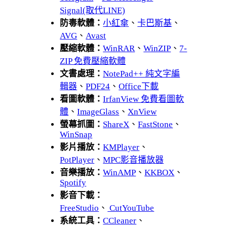
Signal(取代LINE)
防毒軟體：
小紅傘
、
卡巴斯基
、
AVG
、
Avast
壓縮軟體：
WinRAR
、
WinZIP
、
7-
ZIP 免費壓縮軟體
文書處理：
NotePad++ 純文字編
輯器
、
PDF24
、
Office下載
看圖軟體：
IrfanView 免費看圖軟
體
、
ImageGlass
、
XnView
螢幕抓圖：
ShareX
、
FastStone
、
WinSnap
影片播放：
KMPlayer
、
PotPlayer
、
MPC影音播放器
音樂播放：
WinAMP
、
KKBOX
、
Spotify
影音下載：
FreeStudio
、
CutYouTube
系統工具：
CCleaner
、