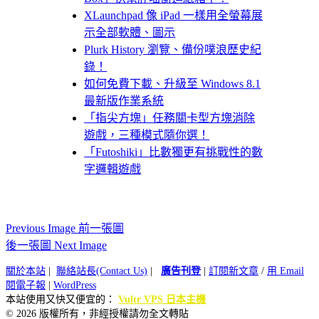
XLaunchpad 像 iPad 一樣用全螢幕展
示全部軟體、圖示
Plurk History 瀏覽、備份噗浪歷史紀
錄！
如何免費下載、升級至 Windows 8.1
最新版作業系統
「指尖方塊」任務關卡型方塊消除
遊戲，三種模式隨你選！
「Futoshiki」比數獨更有挑戰性的數
字邏輯遊戲
Previous Image 前一張圖
後一張圖 Next Image
關於本站
|
聯絡站長(Contact Us)
|
廣告刊登
|
訂閱新文章
/
用 Email
閱電子報
|
WordPress
本站使用又快又便宜的：
Vultr VPS 日本主機
© 2026 版權所有，非經授權請勿全文轉貼