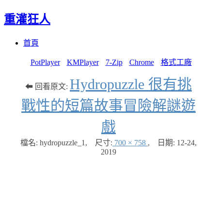
重灌狂人
Menu
Skip
首頁
to
content
PotPlayer
KMPlayer
7-Zip
Chrome
格式工廠
Hydropuzzle 很有挑
⬅ 回看原文:
戰性的短篇故事冒險解謎遊
戲
檔名: hydropuzzle_1
,
尺寸:
700 × 758
,
日期:
12-24,
2019