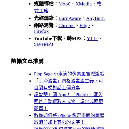
媒體轉檔：
Moo0
、
XMedia
、
格
式工廠
光碟燒錄：
BurnAware
、
AnyBurn
網路瀏覽：
Chrome
、
Edge
、
Firefox
YouTube下載、轉MP3：
YT1s
、
SaveMP3
隨機文章推薦
Plop Saga 小水滴的像素風冒險遊戲
「手滑漫畫」四格漫畫產生器，可
自製有梗對話上傳分享
超智慧 P 圖 App！「Photrix」匯入
照片自動選取人或物，玩合成照更
簡單！
教你如何將 iPhone 鎖定畫面的農曆
取消並加上其它的文字！