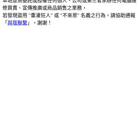
本站並無委託或授權任何個人、公司或第三者承辦任何電腦維
修買賣、宣傳推廣或商品銷售之業務，
若發現盜用 "重灌狂人" 或 "不來恩" 名義之行為，請協助通報
「
與我聯繫
」，謝謝！