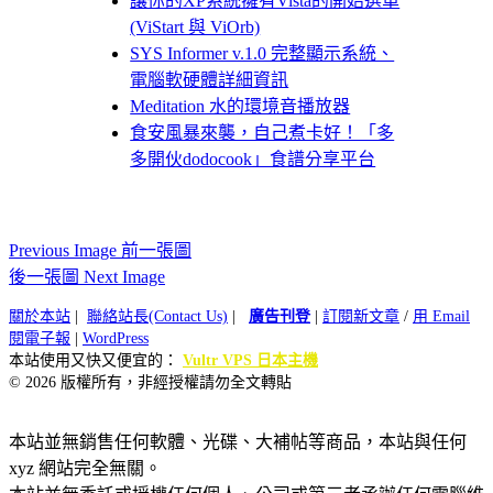
讓你的XP系統擁有Vista的開始選單
(ViStart 與 ViOrb)
SYS Informer v.1.0 完整顯示系統、
電腦軟硬體詳細資訊
Meditation 水的環境音播放器
食安風暴來襲，自己煮卡好！「多
多開伙dodocook」食譜分享平台
Previous Image 前一張圖
後一張圖 Next Image
關於本站
|
聯絡站長(Contact Us)
|
廣告刊登
|
訂閱新文章
/
用 Email
閱電子報
|
WordPress
本站使用又快又便宜的：
Vultr VPS 日本主機
© 2026 版權所有，非經授權請勿全文轉貼
本站並無銷售任何軟體、光碟、大補帖等商品，本站與任何
xyz 網站完全無關。