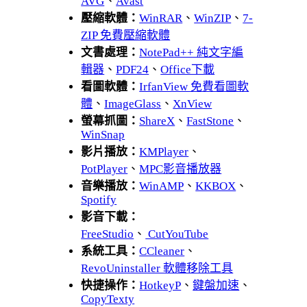
AVG
、
Avast
壓縮軟體：
WinRAR
、
WinZIP
、
7-
ZIP 免費壓縮軟體
文書處理：
NotePad++ 純文字編
輯器
、
PDF24
、
Office下載
看圖軟體：
IrfanView 免費看圖軟
體
、
ImageGlass
、
XnView
螢幕抓圖：
ShareX
、
FastStone
、
WinSnap
影片播放：
KMPlayer
、
PotPlayer
、
MPC影音播放器
音樂播放：
WinAMP
、
KKBOX
、
Spotify
影音下載：
FreeStudio
、
CutYouTube
系統工具：
CCleaner
、
RevoUninstaller 軟體移除工具
快捷操作：
HotkeyP
、
鍵盤加速
、
CopyTexty