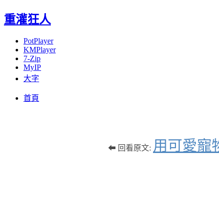
重灌狂人
PotPlayer
KMPlayer
7-Zip
MyIP
大字
Menu
Skip
首頁
to
content
用可愛寵
⬅ 回看原文: