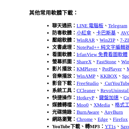
其他常用軟體下載：
聊天通訊：
LINE 電腦板
、
Telegram
防毒軟體：
小紅傘
、
卡巴斯基
、
AV
壓縮軟體：
WinRAR
、
WinZIP
、
7-
文書處理：
NotePad++ 純文字編輯
看圖軟體：
IrfanView 免費看圖軟體
螢幕抓圖：
ShareX
、
FastStone
、
Wi
影片播放：
KMPlayer
、
PotPlayer
、
音樂播放：
WinAMP
、
KKBOX
、
Spo
影音下載：
FreeStudio
、
CutYouTub
系統工具：
CCleaner
、
RevoUnins
快捷操作：
HotkeyP
、
鍵盤加速
、
Co
媒體轉檔：
Moo0
、
XMedia
、
格式
光碟燒錄：
BurnAware
、
AnyBurn
網路瀏覽：
Chrome
、
Edge
、
Firefox
YouTube下載、轉MP3：
YT1s
、
Sav