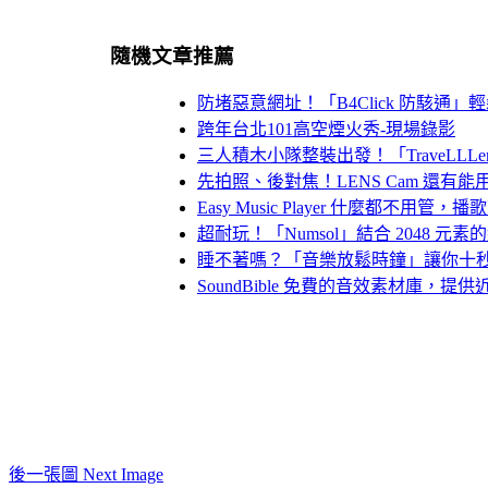
隨機文章推薦
防堵惡意網址！「B4Click 防駭通
跨年台北101高空煙火秀-現場錄影
三人積木小隊整裝出發！「TraveLLL
先拍照、後對焦！LENS Cam 還有
Easy Music Player 什麼都不用管，
超耐玩！「Numsol」結合 2048 元
睡不著嗎？「音樂放鬆時鐘」讓你十
SoundBible 免費的音效素材庫，提供近
後一張圖 Next Image