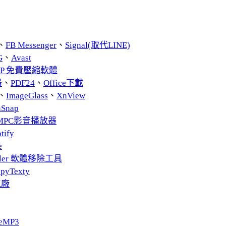
、
FB Messenger
、
Signal(取代LINE)
G
、
Avast
ZIP 免費壓縮軟體
器
、
PDF24
、
Office下載
、
ImageGlass
、
XnView
nSnap
MPC影音播放器
tify
e
taller 軟體移除工具
pyTexty
工廠
eMP3