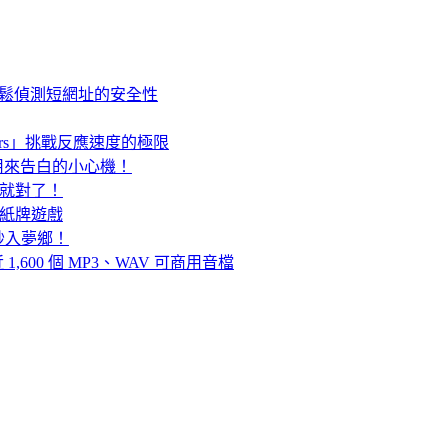
」輕鬆偵測短網址的安全性
ers」挑戰反應速度的極限
能用來告白的小心機！
播歌就對了！
素的紙牌遊戲
秒入夢鄉！
 1,600 個 MP3、WAV 可商用音檔