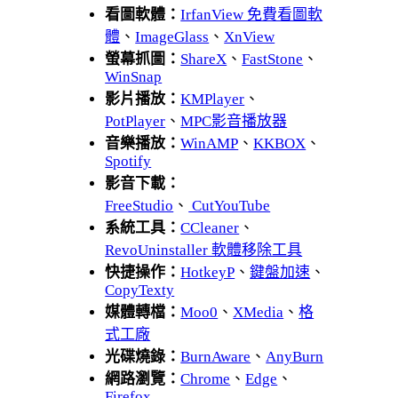
看圖軟體：
IrfanView 免費看圖軟
體
、
ImageGlass
、
XnView
螢幕抓圖：
ShareX
、
FastStone
、
WinSnap
影片播放：
KMPlayer
、
PotPlayer
、
MPC影音播放器
音樂播放：
WinAMP
、
KKBOX
、
Spotify
影音下載：
FreeStudio
、
CutYouTube
系統工具：
CCleaner
、
RevoUninstaller 軟體移除工具
快捷操作：
HotkeyP
、
鍵盤加速
、
CopyTexty
媒體轉檔：
Moo0
、
XMedia
、
格
式工廠
光碟燒錄：
BurnAware
、
AnyBurn
網路瀏覽：
Chrome
、
Edge
、
Firefox