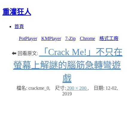
重灌狂人
Menu
Skip
首頁
to
content
PotPlayer
KMPlayer
7-Zip
Chrome
格式工廠
「Crack Me!」不只在
⬅ 回看原文:
螢幕上解謎的腦筋急轉彎遊
戲
檔名: crackme_0
,
尺寸:
200 × 200
,
日期:
12-02,
2019