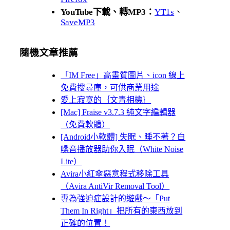
YouTube下載、轉MP3：
YT1s
、
SaveMP3
隨機文章推薦
「IM Free」高畫質圖片、icon 線上
免費搜尋庫，可供商業用途
愛上寂寞的｛文青相機｝
[Mac] Fraise v3.7.3 純文字編輯器
（免費軟體）
[Android小軟體] 失眠、睡不著？白
噪音播放器助你入眠（White Noise
Lite）
Avira小紅傘惡意程式移除工具
（Avira AntiVir Removal Tool）
專為強迫症設計的遊戲～「Put
Them In Right」把所有的東西放到
正確的位置！