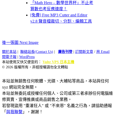
「Math Hero – 數學世界杯」不止考
算數也考反應速度！
[免費] Free MP3 Cutter and Editor
v2.8 聲音檔裁切、分割、編輯工具
後一張圖 Next Image
關於本站
|
聯絡站長(Contact Us)
|
廣告刊登
|
訂閱新文章
/
用 Email
閱電子報
|
WordPress
本站使用又快又便宜的：
Vultr VPS 日本主機
© 2026 版權所有，非經授權請勿全文轉貼
本站並無銷售任何軟體、光碟、大補帖等商品，本站與任何
xyz 網站完全無關。
本站並無委託或授權任何個人、公司或第三者承辦任何電腦維
修買賣、宣傳推廣或商品銷售之業務，
若發現盜用 "重灌狂人" 或 "不來恩" 名義之行為，請協助通報
「
與我聯繫
」，謝謝！