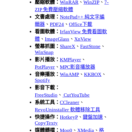
壓縮軟體：
WinRAR
、
WinZIP
、
7-
ZIP 免費壓縮軟體
文書處理：
NotePad++ 純文字編
輯器
、
PDF24
、
Office下載
看圖軟體：
IrfanView 免費看圖軟
體
、
ImageGlass
、
XnView
螢幕抓圖：
ShareX
、
FastStone
、
WinSnap
影片播放：
KMPlayer
、
PotPlayer
、
MPC影音播放器
音樂播放：
WinAMP
、
KKBOX
、
Spotify
影音下載：
FreeStudio
、
CutYouTube
系統工具：
CCleaner
、
RevoUninstaller 軟體移除工具
快捷操作：
HotkeyP
、
鍵盤加速
、
CopyTexty
媒體轉檔：
Moo0
、
XMedia
、
格