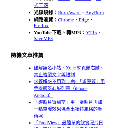
式工廠
光碟燒錄：
BurnAware
、
AnyBurn
網路瀏覽：
Chrome
、
Edge
、
Firefox
YouTube下載、轉MP3：
YT1s
、
SaveMP3
隨機文章推薦
破解無名小站、Xuite 網頁鎖右鍵、
禁止複製文字等限制
求籤解惑不用到寺廟~「求靈籤」用
手機擲筊心誠則靈（iPhone,
Android）
「碳照片實驗室」用一張照片再加
一點重曝效果混合出獨特風格的藝
術照
「FoodView」最簡單的飲食照片日