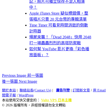
記，照片可獨立保存不混入相簿
中！
Apple iTunes Store 疑似標錯價，整
張唱片只賣 20 元台幣的專輯清單
Time Timer 可看見時間消逝的倒數
計時器
殭屍來襲！「Dead 2048」快用 2048
打一場轟轟烈烈的高塔防禦戰
如何幫 YouTube 影片更換「彩色播
放面板」？
Previous Image 前一張圖
後一張圖 Next Image
關於本站
|
聯絡站長(Contact Us)
|
廣告刊登
|
訂閱新文章
/
用 Email
閱電子報
|
WordPress
本站使用又快又便宜的：
Vultr VPS 日本主機
© 2026 版權所有，非經授權請勿全文轉貼