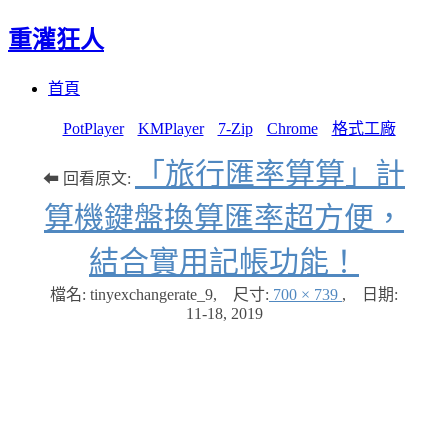
重灌狂人
Menu
Skip
首頁
to
content
PotPlayer
KMPlayer
7-Zip
Chrome
格式工廠
「旅行匯率算算」計
⬅ 回看原文:
算機鍵盤換算匯率超方便，
結合實用記帳功能！
檔名: tinyexchangerate_9
,
尺寸:
700 × 739
,
日期:
11-18, 2019