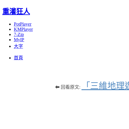
重灌狂人
PotPlayer
KMPlayer
7-Zip
MyIP
大字
Menu
Skip
首頁
to
content
「三維地理
⬅ 回看原文: