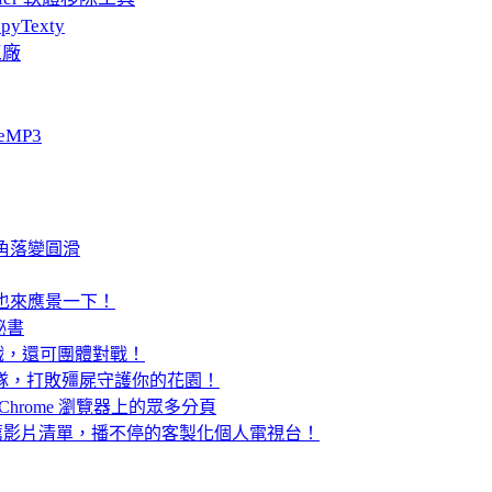
pyTexty
工廠
eMP3
個角落變圓滑
機也來應景一下！
祕書
遊戲，還可團體對戰！
植物小隊，打敗殭屍守護你的花園！
切換 Chrome 瀏覽器上的眾多分頁
與推薦影片清單，播不停的客製化個人電視台！