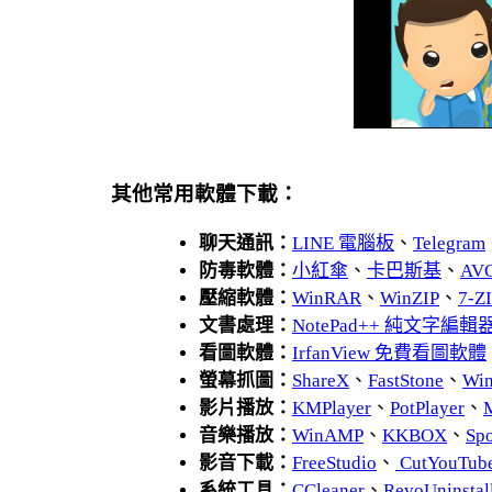
其他常用軟體下載：
聊天通訊：
LINE 電腦板
、
Telegram
防毒軟體：
小紅傘
、
卡巴斯基
、
AV
壓縮軟體：
WinRAR
、
WinZIP
、
7-
文書處理：
NotePad++ 純文字編輯
看圖軟體：
IrfanView 免費看圖軟體
螢幕抓圖：
ShareX
、
FastStone
、
Wi
影片播放：
KMPlayer
、
PotPlayer
、
音樂播放：
WinAMP
、
KKBOX
、
Spo
影音下載：
FreeStudio
、
CutYouTub
系統工具：
CCleaner
、
RevoUnins