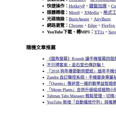
快捷操作：
HotkeyP
、
鍵盤加速
、
Co
媒體轉檔：
Moo0
、
XMedia
、
格式
光碟燒錄：
BurnAware
、
AnyBurn
網路瀏覽：
Chrome
、
Edge
、
Firefox
YouTube下載、轉MP3：
YT1s
、
Sav
隨機文章推薦
《圓角螢幕》Roundr 讓手機螢幕四
不只博客來，金石堂也傳詐騙！
「2018 狗年春節動態壁紙」過年手
Zandra 自訂聲控系統，手機變身專屬
「Quento」像迷宮一邊的數學益智
「Merge Plants」合併升級組成
Tabman Tabs Manager 輕鬆管理、
YouTube 新增「自動播放佇列」