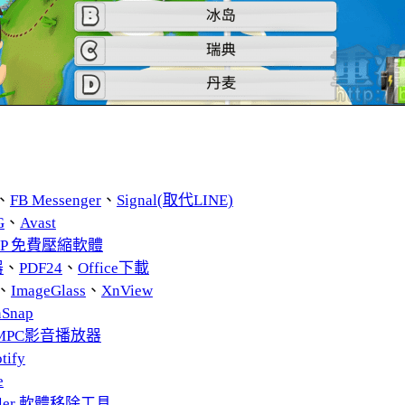
、
FB Messenger
、
Signal(取代LINE)
G
、
Avast
ZIP 免費壓縮軟體
器
、
PDF24
、
Office下載
、
ImageGlass
、
XnView
nSnap
MPC影音播放器
tify
e
taller 軟體移除工具