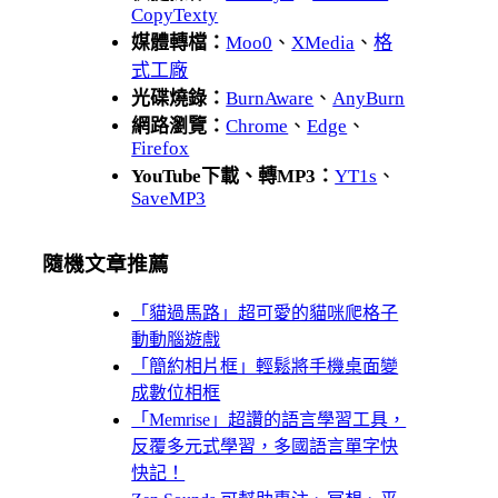
CopyTexty
媒體轉檔：
Moo0
、
XMedia
、
格
式工廠
光碟燒錄：
BurnAware
、
AnyBurn
網路瀏覽：
Chrome
、
Edge
、
Firefox
YouTube下載、轉MP3：
YT1s
、
SaveMP3
隨機文章推薦
「貓過馬路」超可愛的貓咪爬格子
動動腦遊戲
「簡約相片框」輕鬆將手機桌面變
成數位相框
「Memrise」超讚的語言學習工具，
反覆多元式學習，多國語言單字快
快記！