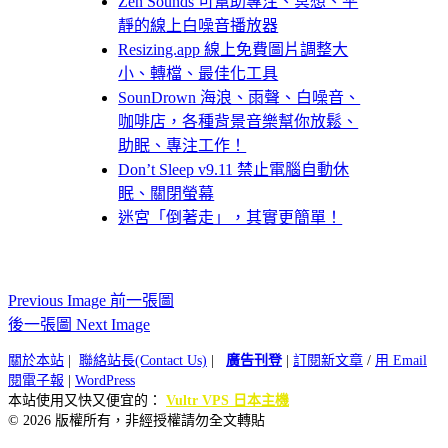
Zen Sounds 可幫助專注、冥想、平
靜的線上白噪音播放器
Resizing.app 線上免費圖片調整大
小、轉檔、最佳化工具
SounDrown 海浪、雨聲、白噪音、
咖啡店，各種背景音樂幫你放鬆、
助眠、專注工作！
Don’t Sleep v9.11 禁止電腦自動休
眠、關閉螢幕
迷宮「倒著走」，其實更簡單！
Previous Image 前一張圖
後一張圖 Next Image
關於本站
|
聯絡站長(Contact Us)
|
廣告刊登
|
訂閱新文章
/
用 Email
閱電子報
|
WordPress
本站使用又快又便宜的：
Vultr VPS 日本主機
© 2026 版權所有，非經授權請勿全文轉貼