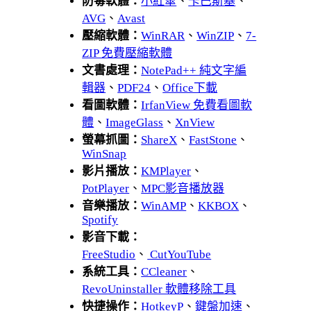
防毒軟體：
小紅傘
、
卡巴斯基
、
AVG
、
Avast
壓縮軟體：
WinRAR
、
WinZIP
、
7-
ZIP 免費壓縮軟體
文書處理：
NotePad++ 純文字編
輯器
、
PDF24
、
Office下載
看圖軟體：
IrfanView 免費看圖軟
體
、
ImageGlass
、
XnView
螢幕抓圖：
ShareX
、
FastStone
、
WinSnap
影片播放：
KMPlayer
、
PotPlayer
、
MPC影音播放器
音樂播放：
WinAMP
、
KKBOX
、
Spotify
影音下載：
FreeStudio
、
CutYouTube
系統工具：
CCleaner
、
RevoUninstaller 軟體移除工具
快捷操作：
HotkeyP
、
鍵盤加速
、