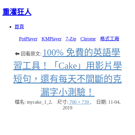
重灌狂人
Menu
Skip
首頁
to
content
PotPlayer
KMPlayer
7-Zip
Chrome
格式工廠
100% 免費的英語學
⬅ 回看原文:
習工具！「Cake」用影片學
短句，還有每天不間斷的克
漏字小測驗！
檔名: mycake_1_2
,
尺寸:
700 × 739
,
日期:
11-04,
2019