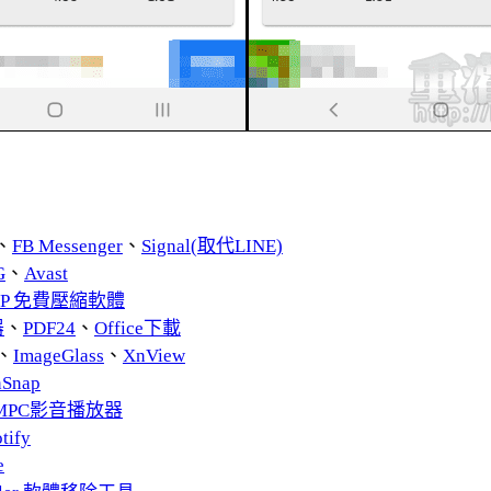
、
FB Messenger
、
Signal(取代LINE)
G
、
Avast
ZIP 免費壓縮軟體
器
、
PDF24
、
Office下載
、
ImageGlass
、
XnView
nSnap
MPC影音播放器
tify
e