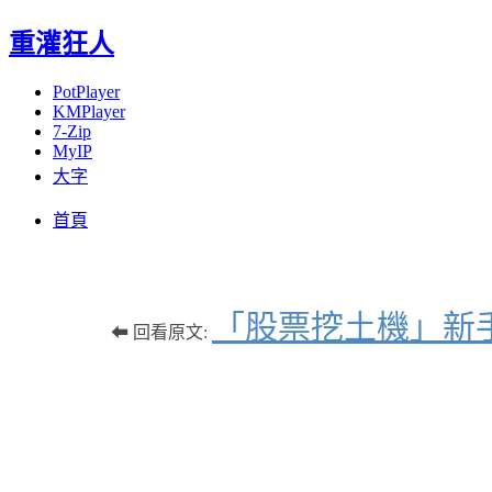
重灌狂人
PotPlayer
KMPlayer
7-Zip
MyIP
大字
Menu
Skip
首頁
to
content
「股票挖土機」新
⬅ 回看原文: