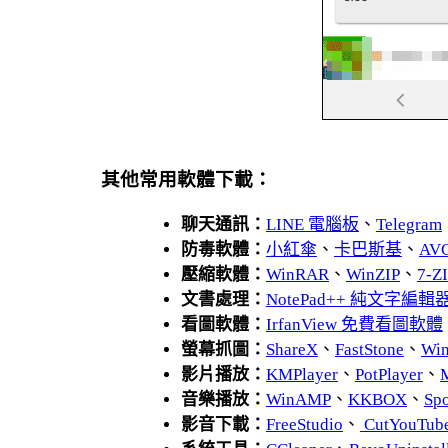
其他常用軟體下載：
聊天通訊：
LINE 電腦板
、
Telegram
防毒軟體：
小紅傘
、
卡巴斯基
、
AV
壓縮軟體：
WinRAR
、
WinZIP
、
7-
文書處理：
NotePad++ 純文字編輯
看圖軟體：
IrfanView 免費看圖軟體
螢幕抓圖：
ShareX
、
FastStone
、
Wi
影片播放：
KMPlayer
、
PotPlayer
、
音樂播放：
WinAMP
、
KKBOX
、
Spo
影音下載：
FreeStudio
、
CutYouTub