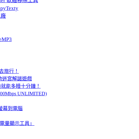
taller 軟體移除工具
pyTexty
工廠
eMP3
你去旅行！
素風移動迷宮解謎遊戲
轉手機就能多睡十分鐘！
Mbps UNLIMITED)
d 螢幕到電腦
d 桌面「電量顯示工具」