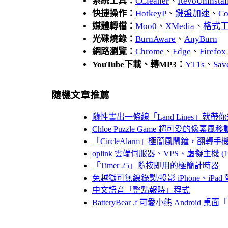
系統工具：
CCleaner
、
RevoUnins
快捷操作：
HotkeyP
、
鍵盤加速
、
Co
媒體轉檔：
Moo0
、
XMedia
、
格式
光碟燒錄：
BurnAware
、
AnyBurn
網路瀏覽：
Chrome
、
Edge
、
Firefox
YouTube下載、轉MP3：
YT1s
、
Sav
隨機文章推薦
隨性畫出一條線「Land Lines」就帶
Chloe Puzzle Game 超可愛的像
「CircleAlarm」極簡風鬧鐘，翻
oplink 雲端伺服器、VPS、虛擬主機 (100
「Timer 25」隨按即用的極簡計時器
免越獄可無線錄製/投影 iPhone、iPa
中文語音「整點報時」程式
BatteryBear .f 可愛小熊 Androi