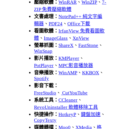
壓縮軟體：
WinRAR
、
WinZIP
、
7-
ZIP 免費壓縮軟體
文書處理：
NotePad++ 純文字編
輯器
、
PDF24
、
Office下載
看圖軟體：
IrfanView 免費看圖軟
體
、
ImageGlass
、
XnView
螢幕抓圖：
ShareX
、
FastStone
、
WinSnap
影片播放：
KMPlayer
、
PotPlayer
、
MPC影音播放器
音樂播放：
WinAMP
、
KKBOX
、
Spotify
影音下載：
FreeStudio
、
CutYouTube
系統工具：
CCleaner
、
RevoUninstaller 軟體移除工具
快捷操作：
HotkeyP
、
鍵盤加速
、
CopyTexty
媒體轉檔：
Moo0
、
XMedia
、
格