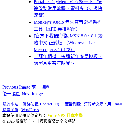
Portable TrayMenu v1.6 按一下！快
速啟動常用軟體、資料夾（支援快
速鍵）
Monkey’s Audio 無失真音樂檔轉檔
工具（APE 無損壓縮）
[官方下載]最新版 MSN 8.0、8.1 繁
體中文 正式版 （Windows Live
Messenger 8.1.0178）
「拜年相機」多種新年應景模板，
讓照片更有年味兒～
Previous Image 前一張圖
後一張圖 Next Image
關於本站
|
聯絡站長(Contact Us)
|
廣告刊登
|
訂閱新文章
/
用 Email
閱電子報
|
WordPress
本站使用又快又便宜的：
Vultr VPS 日本主機
© 2026 版權所有，非經授權請勿全文轉貼