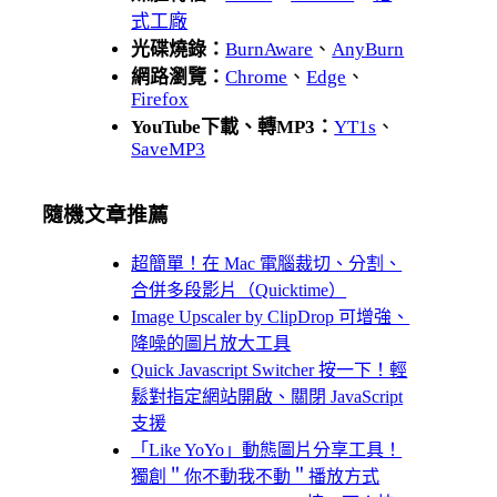
式工廠
光碟燒錄：
BurnAware
、
AnyBurn
網路瀏覽：
Chrome
、
Edge
、
Firefox
YouTube下載、轉MP3：
YT1s
、
SaveMP3
隨機文章推薦
超簡單！在 Mac 電腦裁切、分割、
合併多段影片（Quicktime）
Image Upscaler by ClipDrop 可增強、
降噪的圖片放大工具
Quick Javascript Switcher 按一下！輕
鬆對指定網站開啟、關閉 JavaScript
支援
「Like YoYo」動態圖片分享工具！
獨創＂你不動我不動＂播放方式