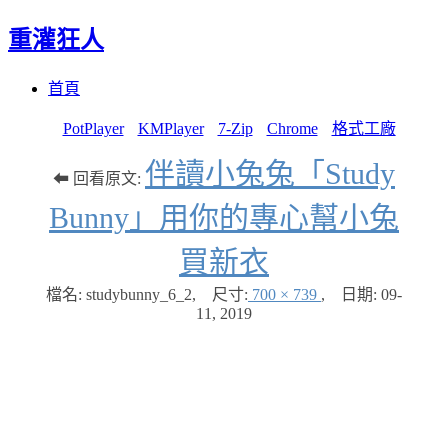
重灌狂人
Menu
Skip
首頁
to
content
PotPlayer
KMPlayer
7-Zip
Chrome
格式工廠
伴讀小兔兔「Study
⬅ 回看原文:
Bunny」用你的專心幫小兔
買新衣
檔名: studybunny_6_2
,
尺寸:
700 × 739
,
日期:
09-
11, 2019