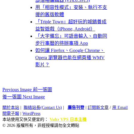
部落格編輯器 (v14.0.3913)
用「相容性模式」安裝、執行不支
援的舊版軟體
「Triple Town」超好玩的城鎮養成
益智遊戲（iPhone, Android）
「大字備忘」可語音輸入、自動同
步行事曆的待辦事項 App
如何讓 Firefox、Google Chrome、
Opera 瀏覽器也能在網頁播 WMV
影片？
Previous Image 前一張圖
後一張圖 Next Image
關於本站
|
聯絡站長(Contact Us)
|
廣告刊登
|
訂閱新文章
/
用 Email
閱電子報
|
WordPress
本站使用又快又便宜的：
Vultr VPS 日本主機
© 2026 版權所有，非經授權請勿全文轉貼