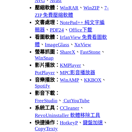
AVG
、
Avast
壓縮軟體：
WinRAR
、
WinZIP
、
7-
ZIP 免費壓縮軟體
文書處理：
NotePad++ 純文字編
輯器
、
PDF24
、
Office下載
看圖軟體：
IrfanView 免費看圖軟
體
、
ImageGlass
、
XnView
螢幕抓圖：
ShareX
、
FastStone
、
WinSnap
影片播放：
KMPlayer
、
PotPlayer
、
MPC影音播放器
音樂播放：
WinAMP
、
KKBOX
、
Spotify
影音下載：
FreeStudio
、
CutYouTube
系統工具：
CCleaner
、
RevoUninstaller 軟體移除工具
快捷操作：
HotkeyP
、
鍵盤加速
、
CopyTexty