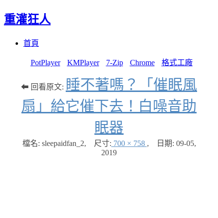
重灌狂人
Menu
Skip
首頁
to
content
PotPlayer
KMPlayer
7-Zip
Chrome
格式工廠
睡不著嗎？「催眠風
⬅ 回看原文:
扇」給它催下去！白噪音助
眠器
檔名: sleepaidfan_2
,
尺寸:
700 × 758
,
日期:
09-05,
2019