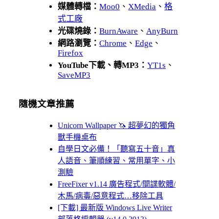
媒體轉檔：
Moo0
、
XMedia
、
格
式工廠
光碟燒錄：
BurnAware
、
AnyBurn
網路瀏覽：
Chrome
、
Edge
、
Firefox
YouTube下載、轉MP3：
YT1s
、
SaveMP3
隨機文章推薦
Unicorn Wallpaper 🦄 超夢幻的獨角
獸手機桌布
自學日文必備！「聽寫五十音」真
人語音、筆順練習、常用單字、小
測驗
FreeFixer v1.14 廣告程式/間諜軟體/
木馬/病毒/惡意程式…移除工具
[下載] 最新版 Windows Live Writer