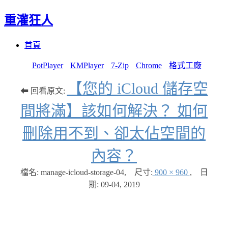
重灌狂人
Menu
Skip
首頁
to
content
PotPlayer
KMPlayer
7-Zip
Chrome
格式工廠
【您的 iCloud 儲存空
⬅ 回看原文:
間將滿】該如何解決？ 如何
刪除用不到、卻太佔空間的
內容？
檔名: manage-icloud-storage-04
,
尺寸:
900 × 960
,
日
期:
09-04, 2019