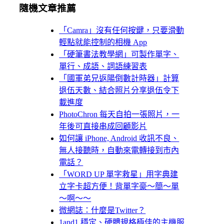
隨機文章推薦
「Camra」沒有任何按鍵，只要滑動
輕點就能控制的相機 App
「硬筆書法教學網」可製作單字、
單行、成語、詞語練習表
「國軍弟兄返陽倒數計時器」計算
退伍天數、結合照片分享退伍令下
載進度
PhotoChron 每天自拍一張照片，一
年後可直接串成回顧影片
如何讓 iPhone, Android 收訊不良、
無人接聽時，自動來電轉接到市內
電話？
「WORD UP 單字救星」用字典建
立字卡超方便！背單字豪～簡～單
～啊～～
微網誌：什麼是Twitter？
1and1 穩定、硬體規格極佳的主機服