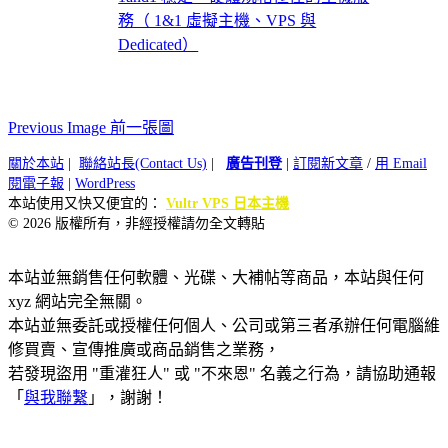
務（ 1&1 虛擬主機、VPS 與
Dedicated）
Previous Image 前一張圖
關於本站
|
聯絡站長(Contact Us)
|
廣告刊登
|
訂閱新文章
/
用 Email
閱電子報
|
WordPress
本站使用又快又便宜的：
Vultr VPS 日本主機
© 2026 版權所有，非經授權請勿全文轉貼
本站並無銷售任何軟體、光碟、大補帖等商品，本站與任何
xyz 網站完全無關。
本站並無委託或授權任何個人、公司或第三者承辦任何電腦維
修買賣、宣傳推廣或商品銷售之業務，
若發現盜用 "重灌狂人" 或 "不來恩" 名義之行為，請協助通報
「
與我聯繫
」，謝謝！