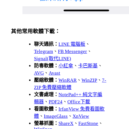
其他常用軟體下載：
聊天通訊：
LINE 電腦板
、
Telegram
、
FB Messenger
、
Signal(取代LINE)
防毒軟體：
小紅傘
、
卡巴斯基
、
AVG
、
Avast
壓縮軟體：
WinRAR
、
WinZIP
、
7-
ZIP 免費壓縮軟體
文書處理：
NotePad++ 純文字編
輯器
、
PDF24
、
Office下載
看圖軟體：
IrfanView 免費看圖軟
體
、
ImageGlass
、
XnView
螢幕抓圖：
ShareX
、
FastStone
、