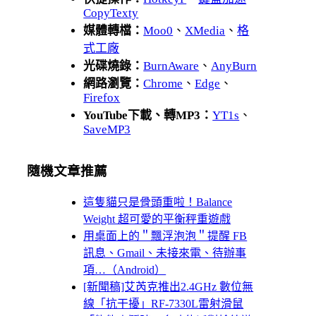
CopyTexty
媒體轉檔：
Moo0
、
XMedia
、
格
式工廠
光碟燒錄：
BurnAware
、
AnyBurn
網路瀏覽：
Chrome
、
Edge
、
Firefox
YouTube下載、轉MP3：
YT1s
、
SaveMP3
隨機文章推薦
這隻貓只是骨頭重啦！Balance
Weight 超可愛的平衡秤重遊戲
用桌面上的＂飄浮泡泡＂提醒 FB
訊息、Gmail、未接來電、待辦事
項…（Android）
[新聞稿]艾芮克推出2.4GHz 數位無
線「抗干擾」RF-7330L雷射滑鼠