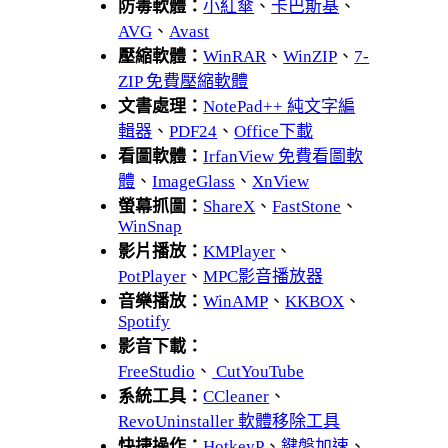
防毒軟體：
小紅傘
、
卡巴斯基
、
AVG
、
Avast
壓縮軟體：
WinRAR
、
WinZIP
、
7-
ZIP 免費壓縮軟體
文書處理：
NotePad++ 純文字編
輯器
、
PDF24
、
Office下載
看圖軟體：
IrfanView 免費看圖軟
體
、
ImageGlass
、
XnView
螢幕抓圖：
ShareX
、
FastStone
、
WinSnap
影片播放：
KMPlayer
、
PotPlayer
、
MPC影音播放器
音樂播放：
WinAMP
、
KKBOX
、
Spotify
影音下載：
FreeStudio
、
CutYouTube
系統工具：
CCleaner
、
RevoUninstaller 軟體移除工具
快捷操作：
HotkeyP
、
鍵盤加速
、