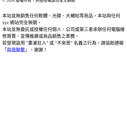
© 2026 版權所有，非經授權請勿全文轉貼
本站並無銷售任何軟體、光碟、大補帖等商品，本站與任何
xyz 網站完全無關。
本站並無委託或授權任何個人、公司或第三者承辦任何電腦維
修買賣、宣傳推廣或商品銷售之業務，
若發現盜用 "重灌狂人" 或 "不來恩" 名義之行為，請協助通報
「
與我聯繫
」，謝謝！