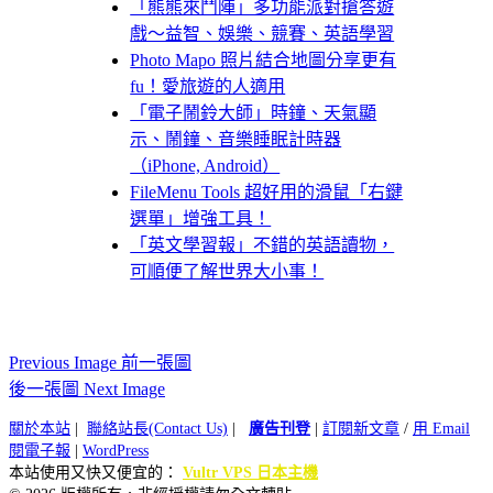
「熊熊來鬥陣」多功能派對搶答遊
戲～益智、娛樂、競賽、英語學習
Photo Mapo 照片結合地圖分享更有
fu！愛旅遊的人適用
「電子鬧鈴大師」時鐘、天氣顯
示、鬧鐘、音樂睡眠計時器
（iPhone, Android）
FileMenu Tools 超好用的滑鼠「右鍵
選單」增強工具！
「英文學習報」不錯的英語讀物，
可順便了解世界大小事！
Previous Image 前一張圖
後一張圖 Next Image
關於本站
|
聯絡站長(Contact Us)
|
廣告刊登
|
訂閱新文章
/
用 Email
閱電子報
|
WordPress
本站使用又快又便宜的：
Vultr VPS 日本主機