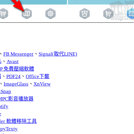
、
FB Messenger
、
Signal(取代LINE)
G
、
Avast
ZIP 免費壓縮軟體
器
、
PDF24
、
Office下載
、
ImageGlass
、
XnView
nSnap
MPC影音播放器
tify
e
taller 軟體移除工具
pyTexty