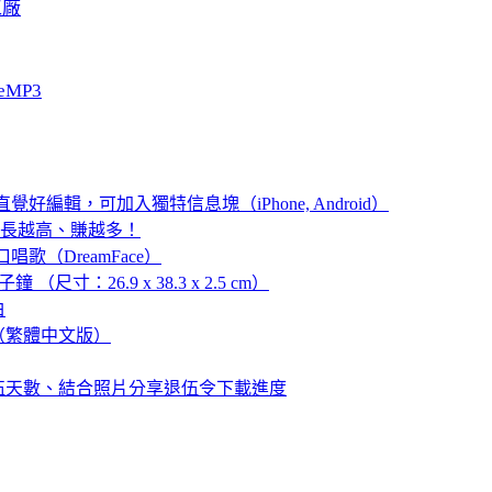
工廠
eMP3
直覺好編輯，可加入獨特信息塊（iPhone, Android）
越飽、長越高、賺越多！
歌（DreamFace）
 （尺寸：26.9 x 38.3 x 2.5 cm）
白
具（繁體中文版）
伍天數、結合照片分享退伍令下載進度