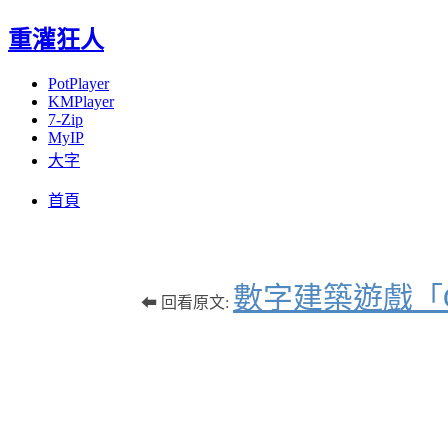
重灌狂人
PotPlayer
KMPlayer
7-Zip
MyIP
大字
Menu
Skip
首頁
to
content
數字建築遊戲「C
⬅ 回看原文: