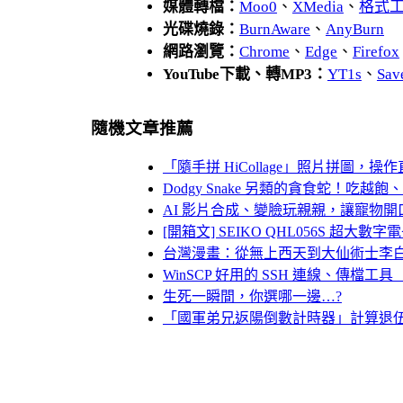
媒體轉檔：
Moo0
、
XMedia
、
格式
光碟燒錄：
BurnAware
、
AnyBurn
網路瀏覽：
Chrome
、
Edge
、
Firefox
YouTube下載、轉MP3：
YT1s
、
Sav
隨機文章推薦
「隨手拼 HiCollage」照片拼圖，操作
Dodgy Snake 另類的貪食蛇！吃
AI 影片合成、變臉玩親親，讓寵物開口唱
[開箱文] SEIKO QHL056S 超大數字電子鐘
台灣漫畫：從無上西天到大仙術士李
WinSCP 好用的 SSH 連線、傳檔工
生死一瞬間，你選哪一邊…?
「國軍弟兄返陽倒數計時器」計算退