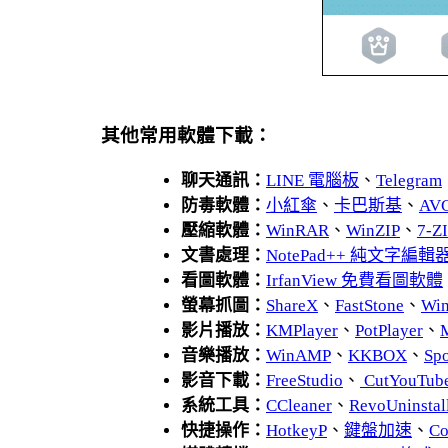
其他常用軟體下載：
聊天通訊：
LINE 電腦板
、
Telegram
防毒軟體：
小紅傘
、
卡巴斯基
、
AV
壓縮軟體：
WinRAR
、
WinZIP
、
7-
文書處理：
NotePad++ 純文字編輯
看圖軟體：
IrfanView 免費看圖軟體
螢幕抓圖：
ShareX
、
FastStone
、
Wi
影片播放：
KMPlayer
、
PotPlayer
、
音樂播放：
WinAMP
、
KKBOX
、
Spo
影音下載：
FreeStudio
、
CutYouTub
系統工具：
CCleaner
、
RevoUnins
快捷操作：
HotkeyP
、
鍵盤加速
、
Co