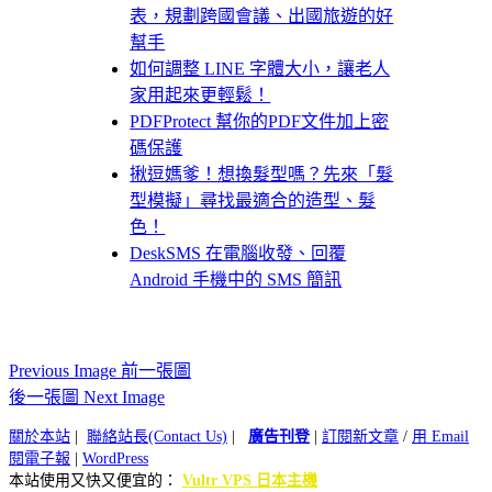
表，規劃跨國會議、出國旅遊的好
幫手
如何調整 LINE 字體大小，讓老人
家用起來更輕鬆！
PDFProtect 幫你的PDF文件加上密
碼保護
揪逗媽爹！想換髮型嗎？先來「髮
型模擬」尋找最適合的造型、髮
色！
DeskSMS 在電腦收發、回覆
Android 手機中的 SMS 簡訊
Previous Image 前一張圖
後一張圖 Next Image
關於本站
|
聯絡站長(Contact Us)
|
廣告刊登
|
訂閱新文章
/
用 Email
閱電子報
|
WordPress
本站使用又快又便宜的：
Vultr VPS 日本主機