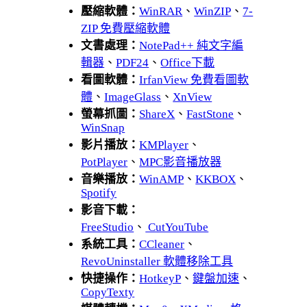
壓縮軟體：
WinRAR
、
WinZIP
、
7-
ZIP 免費壓縮軟體
文書處理：
NotePad++ 純文字編
輯器
、
PDF24
、
Office下載
看圖軟體：
IrfanView 免費看圖軟
體
、
ImageGlass
、
XnView
螢幕抓圖：
ShareX
、
FastStone
、
WinSnap
影片播放：
KMPlayer
、
PotPlayer
、
MPC影音播放器
音樂播放：
WinAMP
、
KKBOX
、
Spotify
影音下載：
FreeStudio
、
CutYouTube
系統工具：
CCleaner
、
RevoUninstaller 軟體移除工具
快捷操作：
HotkeyP
、
鍵盤加速
、
CopyTexty