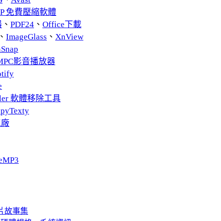
ZIP 免費壓縮軟體
器
、
PDF24
、
Office下載
、
ImageGlass
、
XnView
nSnap
MPC影音播放器
tify
e
taller 軟體移除工具
pyTexty
工廠
eMP3
的照片故事集