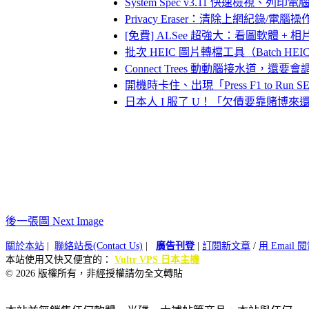
System Spec v3.11 快速檢視、
Privacy Eraser：清除上網紀錄/電
[免費] ALSee 超強大：看圖軟體 + 相片編
批次 HEIC 圖片轉檔工具（Batch HEIC to
Connect Trees 動動腦接水道，還
開機時卡住、出現「Press F1 to
日本人 I 服了 U！「欠債要靠賭博
後一張圖 Next Image
關於本站
|
聯絡站長(Contact Us)
|
廣告刊登
|
訂閱新文章
/
用 Email
本站使用又快又便宜的：
Vultr VPS 日本主機
© 2026 版權所有，非經授權請勿全文轉貼