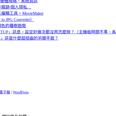
列印電腦硬體規格、系統資訊
腦操作痕跡/個人隱私…
輯工具 + MovieMaker
 JPG Converter）
要會調色的種樹遊戲
 Run SETUP」訊息，設定好幾次都沒用怎麼辦？（主機板時間不
來還」這是什麼超扭曲的另類手遊？
 閱電子報
|
WordPress