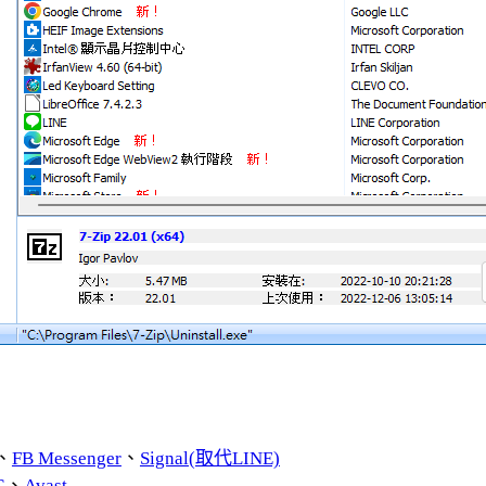
、
FB Messenger
、
Signal(取代LINE)
G
、
Avast