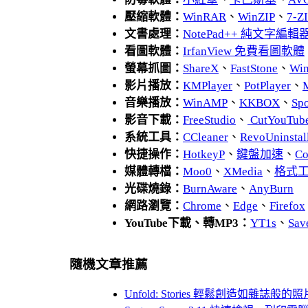
壓縮軟體：
WinRAR
、
WinZIP
、
7-
文書處理：
NotePad++ 純文字編輯
看圖軟體：
IrfanView 免費看圖軟體
螢幕抓圖：
ShareX
、
FastStone
、
Wi
影片播放：
KMPlayer
、
PotPlayer
、
音樂播放：
WinAMP
、
KKBOX
、
Spo
影音下載：
FreeStudio
、
CutYouTub
系統工具：
CCleaner
、
RevoUnins
快捷操作：
HotkeyP
、
鍵盤加速
、
Co
媒體轉檔：
Moo0
、
XMedia
、
格式
光碟燒錄：
BurnAware
、
AnyBurn
網路瀏覽：
Chrome
、
Edge
、
Firefox
YouTube下載、轉MP3：
YT1s
、
Sav
隨機文章推薦
Unfold: Stories 輕鬆創造如雜誌般