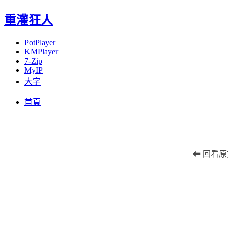
重灌狂人
PotPlayer
KMPlayer
7-Zip
MyIP
大字
Menu
Skip
首頁
to
content
⬅ 回看原