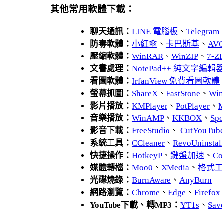
其他常用軟體下載：
聊天通訊：
LINE 電腦板
、
Telegram
防毒軟體：
小紅傘
、
卡巴斯基
、
AV
壓縮軟體：
WinRAR
、
WinZIP
、
7-
文書處理：
NotePad++ 純文字編輯
看圖軟體：
IrfanView 免費看圖軟體
螢幕抓圖：
ShareX
、
FastStone
、
Wi
影片播放：
KMPlayer
、
PotPlayer
、
音樂播放：
WinAMP
、
KKBOX
、
Spo
影音下載：
FreeStudio
、
CutYouTub
系統工具：
CCleaner
、
RevoUnins
快捷操作：
HotkeyP
、
鍵盤加速
、
Co
媒體轉檔：
Moo0
、
XMedia
、
格式
光碟燒錄：
BurnAware
、
AnyBurn
網路瀏覽：
Chrome
、
Edge
、
Firefox
YouTube下載、轉MP3：
YT1s
、
Sav