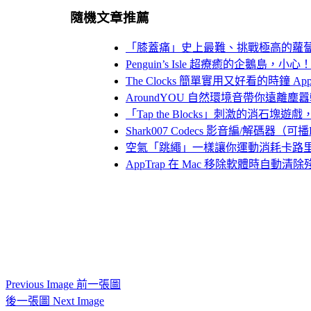
隨機文章推薦
「膝蓋痛」史上最難、挑戰極高的蘿
Penguin’s Isle 超療癒的企鵝島
The Clocks 簡單實用又好看的時
AroundYOU 自然環境音帶你遠離塵
「Tap the Blocks」刺激的消石
Shark007 Codecs 影音編/解碼器（
空氣「跳繩」一樣讓你運動消耗卡路
AppTrap 在 Mac 移除軟體時自動清
Previous Image 前一張圖
後一張圖 Next Image