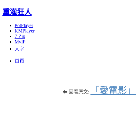
重灌狂人
PotPlayer
KMPlayer
7-Zip
MyIP
大字
Menu
Skip
首頁
to
content
「愛電影」
⬅ 回看原文: