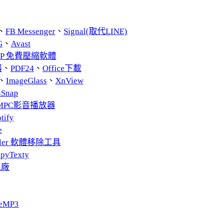
、
FB Messenger
、
Signal(取代LINE)
G
、
Avast
ZIP 免費壓縮軟體
器
、
PDF24
、
Office下載
、
ImageGlass
、
XnView
nSnap
MPC影音播放器
tify
e
taller 軟體移除工具
pyTexty
工廠
eMP3