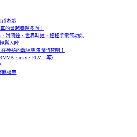
蔔蹲遊戲
，小心！真的會越養越多哦！
鐘 App，附鬧鐘、世界時鐘、搖搖手電筒功能
囂輕鬆入睡
塊遊戲，在神祕的戰場與時間鬥智吧！
可播RMVB、mkv、FLV…等）
里！
除殘餘檔案