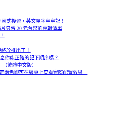
戲迴圈式複習，英文單字牢牢記！
，整張唱片只賣 20 元台幣的專輯清單
囉！
網路電視終於推出了！
的訊息你能正確的記下順序嗎？
！ （繁體中文版）
覽工具，選定兩色即可在網頁上查看實際配置效果！