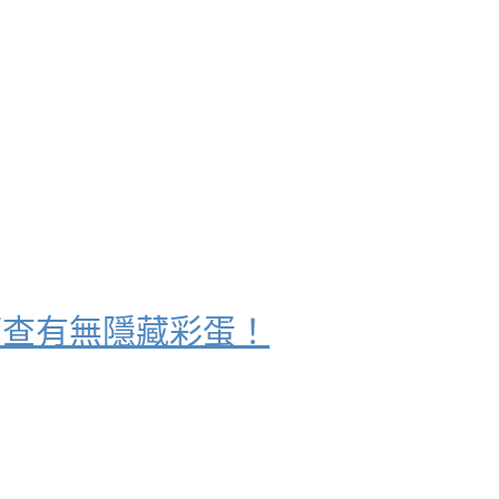
可查有無隱藏彩蛋！