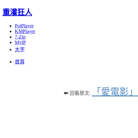
重灌狂人
PotPlayer
KMPlayer
7-Zip
MyIP
大字
Menu
Skip
首頁
to
content
「愛電影」
⬅ 回看原文: