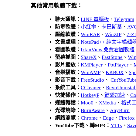
其他常用軟體下載：
聊天通訊：
LINE 電腦板
、
Telegram
防毒軟體：
小紅傘
、
卡巴斯基
、
AV
壓縮軟體：
WinRAR
、
WinZIP
、
7-
文書處理：
NotePad++ 純文字編輯
看圖軟體：
IrfanView 免費看圖軟體
螢幕抓圖：
ShareX
、
FastStone
、
Wi
影片播放：
KMPlayer
、
PotPlayer
、
音樂播放：
WinAMP
、
KKBOX
、
Spo
影音下載：
FreeStudio
、
CutYouTub
系統工具：
CCleaner
、
RevoUnins
快捷操作：
HotkeyP
、
鍵盤加速
、
Co
媒體轉檔：
Moo0
、
XMedia
、
格式
光碟燒錄：
BurnAware
、
AnyBurn
網路瀏覽：
Chrome
、
Edge
、
Firefox
YouTube下載、轉MP3：
YT1s
、
Sav