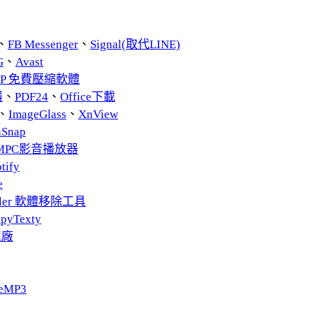
、
FB Messenger
、
Signal(取代LINE)
G
、
Avast
ZIP 免費壓縮軟體
器
、
PDF24
、
Office下載
、
ImageGlass
、
XnView
nSnap
MPC影音播放器
tify
e
taller 軟體移除工具
pyTexty
工廠
eMP3