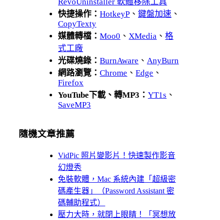
RevoUninstaller 軟體移除工具
快捷操作：
HotkeyP
、
鍵盤加速
、
CopyTexty
媒體轉檔：
Moo0
、
XMedia
、
格
式工廠
光碟燒錄：
BurnAware
、
AnyBurn
網路瀏覽：
Chrome
、
Edge
、
Firefox
YouTube下載、轉MP3：
YT1s
、
SaveMP3
隨機文章推薦
VidPic 照片變影片！快速製作影音
幻燈秀
免裝軟體，Mac 系統內建「超級密
碼產生器」（Password Assistant 密
碼輔助程式）
壓力大時，就閉上眼睛！「冥想放