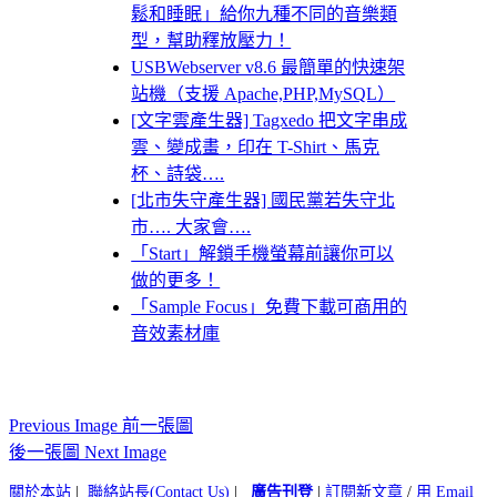
鬆和睡眠」給你九種不同的音樂類
型，幫助釋放壓力！
USBWebserver v8.6 最簡單的快速架
站機（支援 Apache,PHP,MySQL）
[文字雲產生器] Tagxedo 把文字串成
雲、變成畫，印在 T-Shirt、馬克
杯、詩袋….
[北市失守產生器] 國民黨若失守北
市…. 大家會….
「Start」解鎖手機螢幕前讓你可以
做的更多！
「Sample Focus」免費下載可商用的
音效素材庫
Previous Image 前一張圖
後一張圖 Next Image
關於本站
|
聯絡站長(Contact Us)
|
廣告刊登
|
訂閱新文章
/
用 Email