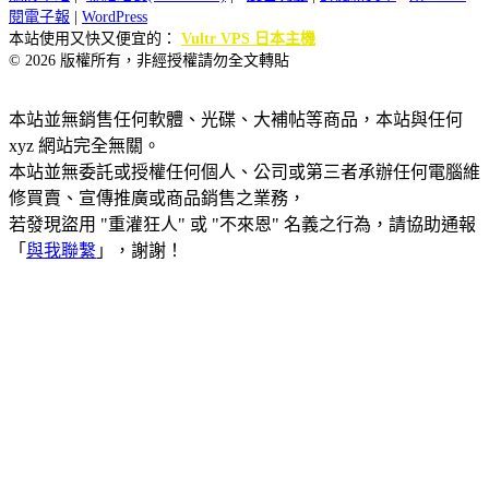
閱電子報
|
WordPress
本站使用又快又便宜的：
Vultr VPS 日本主機
© 2026 版權所有，非經授權請勿全文轉貼
本站並無銷售任何軟體、光碟、大補帖等商品，本站與任何
xyz 網站完全無關。
本站並無委託或授權任何個人、公司或第三者承辦任何電腦維
修買賣、宣傳推廣或商品銷售之業務，
若發現盜用 "重灌狂人" 或 "不來恩" 名義之行為，請協助通報
「
與我聯繫
」，謝謝！