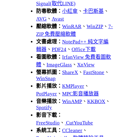
Signal(取代LINE)
防毒軟體：
小紅傘
、
卡巴斯基
、
AVG
、
Avast
壓縮軟體：
WinRAR
、
WinZIP
、
7-
ZIP 免費壓縮軟體
文書處理：
NotePad++ 純文字編
輯器
、
PDF24
、
Office下載
看圖軟體：
IrfanView 免費看圖軟
體
、
ImageGlass
、
XnView
螢幕抓圖：
ShareX
、
FastStone
、
WinSnap
影片播放：
KMPlayer
、
PotPlayer
、
MPC影音播放器
音樂播放：
WinAMP
、
KKBOX
、
Spotify
影音下載：
FreeStudio
、
CutYouTube
系統工具：
CCleaner
、